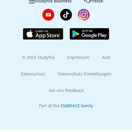
Studyflix Business
Presse
© 2026 Studyflix
Impressum
AGB
Datenschutz
Datenschutz-Einstellungen
Gib uns Feedback
Part of the
EMBRACE family