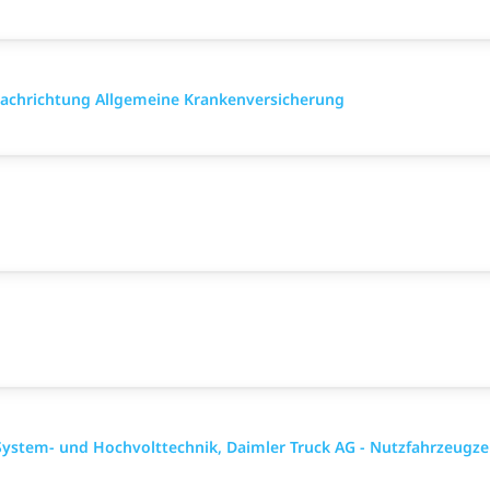
 Fach­richtung All­gemeine Kranken­versicher­ung
ystem- und Hochvolttechnik, Daimler Truck AG - Nutzfahrzeugz