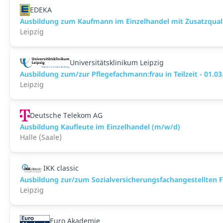
EDEKA
Ausbildung zum Kaufmann im Einzelhandel mit Zusatzqualif
Leipzig
Universitätsklinikum Leipzig
Ausbildung zum/zur Pflegefachmann:frau in Teilzeit - 01.0
Leipzig
Deutsche Telekom AG
Ausbildung Kaufleute im Einzelhandel (m/w/d)
Halle (Saale)
IKK classic
Aus­bild­ung zur/zum Sozial­versicher­ungs­fach­angestellten­
Leipzig
Euro Akademie