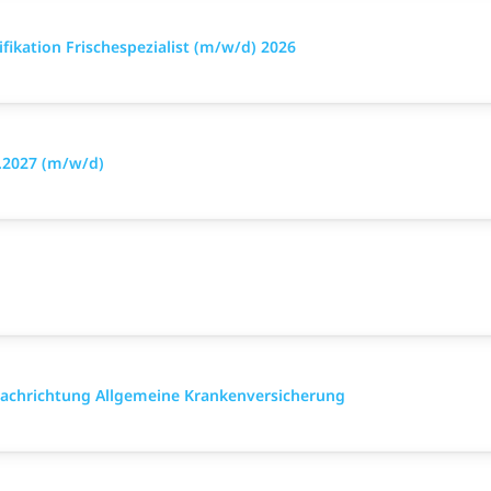
ikation Frischespezialist (m/w/d) 2026
3.2027 (m/w/d)
 Fach­richtung All­gemeine Kranken­versicher­ung