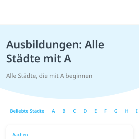
Ausbildungen: Alle
Städte mit A
Alle Städte, die mit A beginnen
Beliebte Städte
A
B
C
D
E
F
G
H
I
Aachen