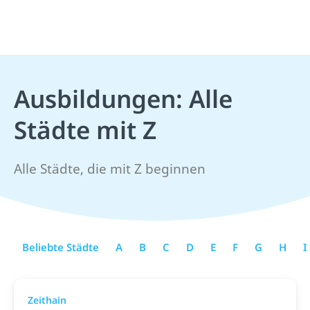
Ausbildungen: Alle
Städte mit Z
Alle Städte, die mit Z beginnen
Beliebte Städte
A
B
C
D
E
F
G
H
I
Zeithain