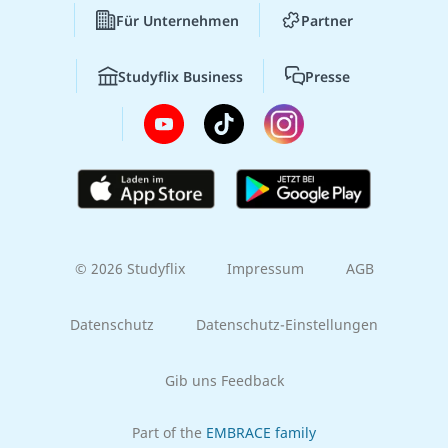
Für Unternehmen
Partner
Studyflix Business
Presse
© 2026 Studyflix
Impressum
AGB
Datenschutz
Datenschutz-Einstellungen
Gib uns Feedback
Part of the
EMBRACE family