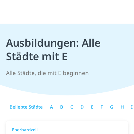
Ausbildungen: Alle
Städte mit E
Alle Städte, die mit E beginnen
Beliebte Städte
A
B
C
D
E
F
G
H
I
Eberhardzell