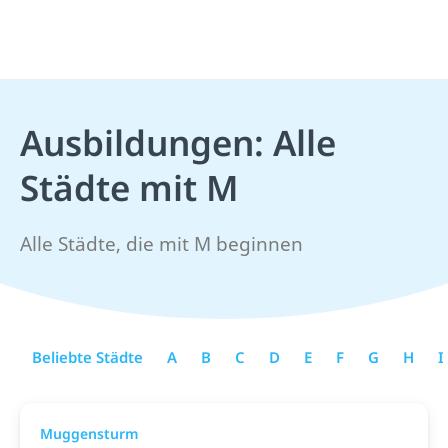
Ausbildungen: Alle
Städte mit M
Alle Städte, die mit M beginnen
Beliebte Städte
A
B
C
D
E
F
G
H
I
Muggensturm