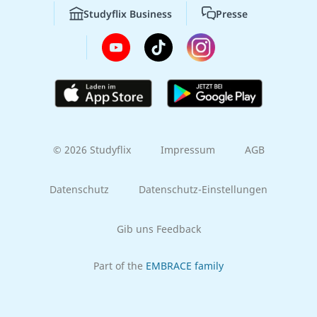
Studyflix Business
Presse
© 2026 Studyflix
Impressum
AGB
Datenschutz
Datenschutz-Einstellungen
Gib uns Feedback
Part of the
EMBRACE family