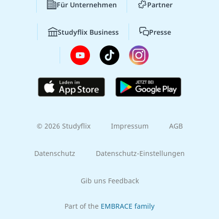
Für Unternehmen
Partner
Studyflix Business
Presse
© 2026 Studyflix
Impressum
AGB
Datenschutz
Datenschutz-Einstellungen
Gib uns Feedback
Part of the
EMBRACE family