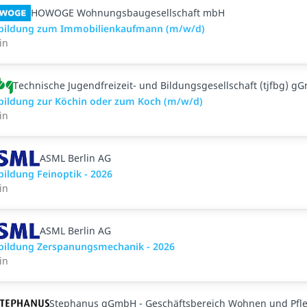
HOWOGE Wohnungsbaugesellschaft mbH
bildung zum Immobilienkaufmann (m/w/d)
in
Technische Jugendfreizeit- und Bildungsgesellschaft (tjfbg) g
bildung zur Köchin oder zum Koch (m/w/d)
in
ASML Berlin AG
bildung Feinoptik - 2026
in
ASML Berlin AG
bildung Zerspanungsmechanik - 2026
in
Stephanus gGmbH - Geschäftsbereich Wohnen und Pfl