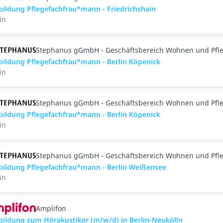
bildung Pflegefachfrau*mann - Friedrichshain
in
Stephanus gGmbH - Geschäftsbereich Wohnen und Pfl
bildung Pflegefachfrau*mann - Berlin Köpenick
in
Stephanus gGmbH - Geschäftsbereich Wohnen und Pfl
bildung Pflegefachfrau*mann - Berlin Köpenick
in
Stephanus gGmbH - Geschäftsbereich Wohnen und Pfl
bildung Pflegefachfrau*mann - Berlin Weißensee
in
Amplifon
bildung zum Hörakustiker (m/w/d) in Berlin-Neukölln