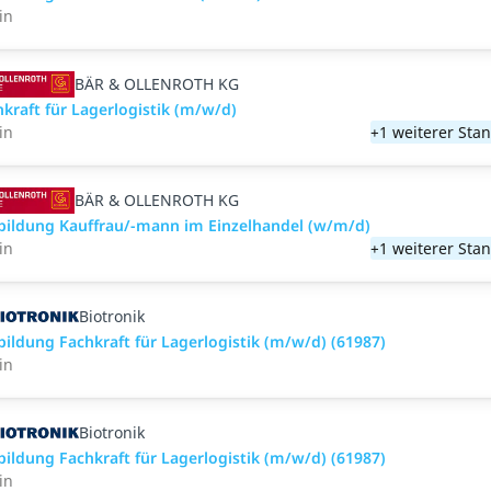
in
BÄR & OLLENROTH KG
hkraft für Lagerlogistik (m/w/d)
in
+1 weiterer Sta
BÄR & OLLENROTH KG
bildung Kauffrau/-mann im Einzelhandel (w/m/d)
in
+1 weiterer Sta
Biotronik
bildung Fachkraft für Lagerlogistik (m/w/d) (61987)
in
Biotronik
bildung Fachkraft für Lagerlogistik (m/w/d) (61987)
in