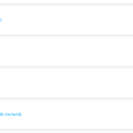
)
nik (m/w/d)