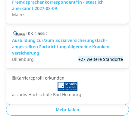
Fremdsprachenkorrespondent*in - staatlich
anerkannt 2027-08-09
Mainz
IKK classic
Aus­bild­ung zur/zum Sozial­versicher­ungs­fach­
angestellten­ Fach­richtung All­gemeine Kranken­
versicher­ung
Dillenburg
+27 weitere Standorte
Karriereprofil erkunden
accadis Hochschule Bad Homburg
Mehr laden