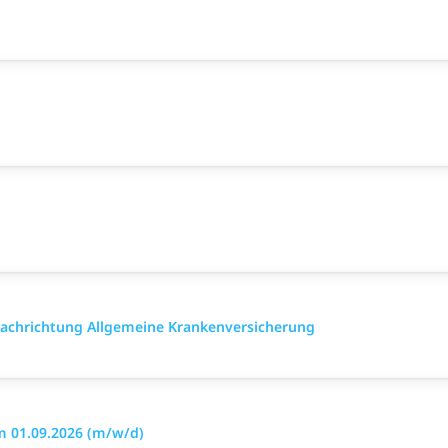
 Fach­richtung All­gemeine Kranken­versicher­ung
m 01.09.2026 (m/w/d)