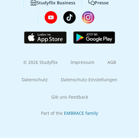
Studyflix Business
Presse
© 2026 Studyflix
Impressum
AGB
Datenschutz
Datenschutz-Einstellungen
Gib uns Feedback
Part of the
EMBRACE family