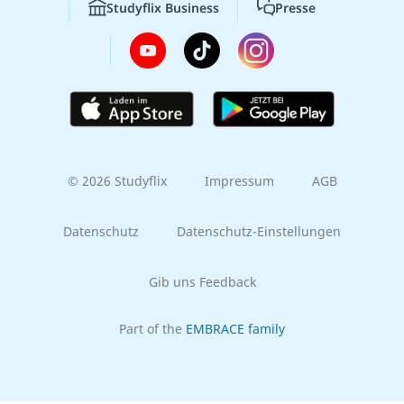
Studyflix Business
Presse
© 2026 Studyflix
Impressum
AGB
Datenschutz
Datenschutz-Einstellungen
Gib uns Feedback
Part of the
EMBRACE family