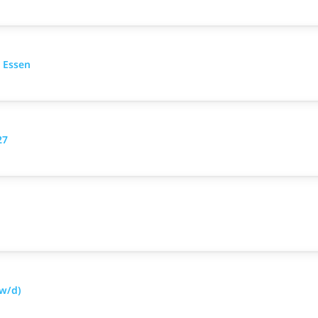
 Essen
27
w/d)