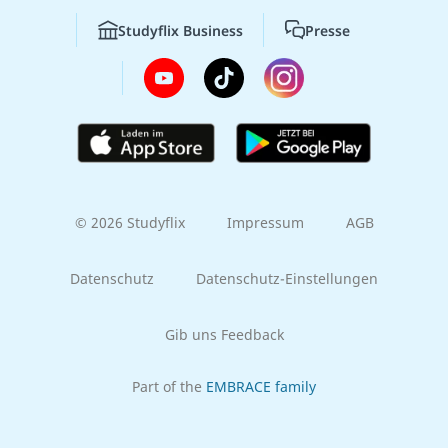
Studyflix Business
Presse
© 2026 Studyflix
Impressum
AGB
Datenschutz
Datenschutz-Einstellungen
Gib uns Feedback
Part of the
EMBRACE family