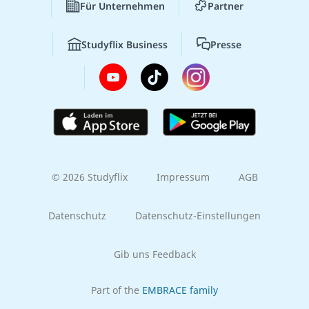
Für Unternehmen
Partner
Studyflix Business
Presse
© 2026 Studyflix
Impressum
AGB
Datenschutz
Datenschutz-Einstellungen
Gib uns Feedback
Part of the
EMBRACE family