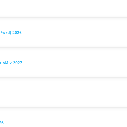
m/w/d) 2026
b März 2027
26