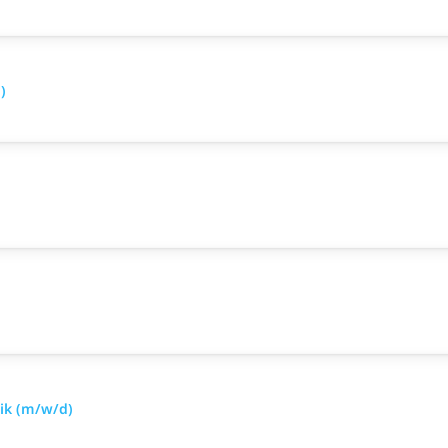
)
nik (m/w/d)