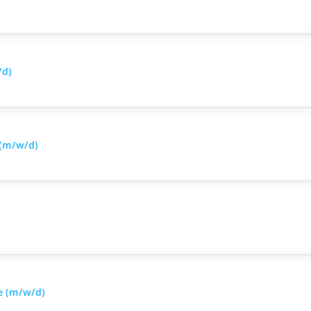
/d)
 (m/w/d)
e (m/w/d)