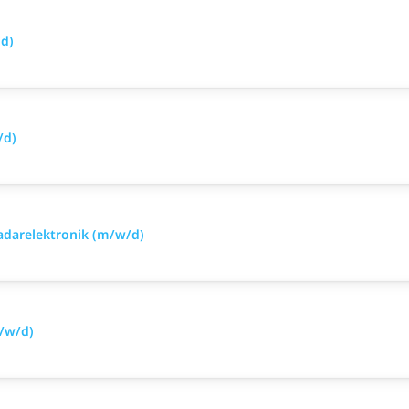
/d)
/d)
Radarelektronik (m/w/d)
m/w/d)