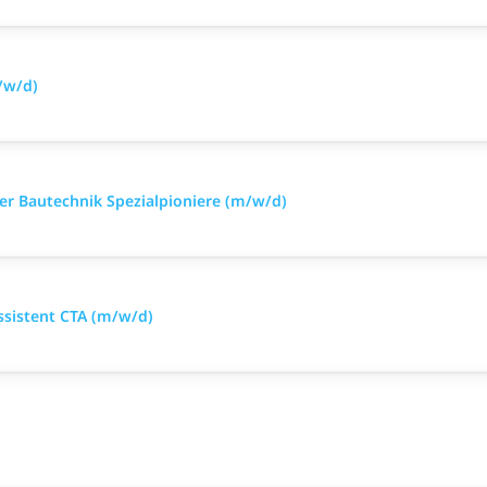
/w/d)
iker Bautechnik Spezialpioniere (m/w/d)
ssistent CTA (m/w/d)