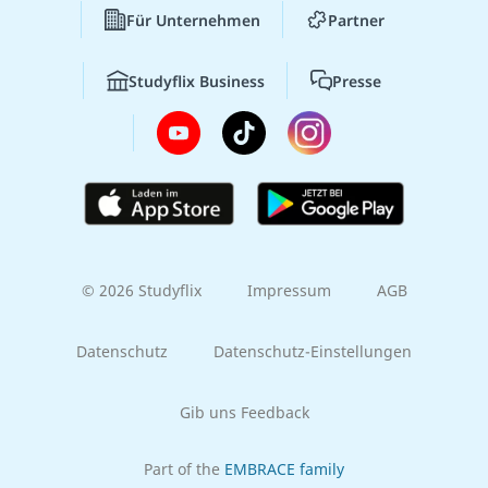
Für Unternehmen
Partner
Studyflix Business
Presse
© 2026 Studyflix
Impressum
AGB
Datenschutz
Datenschutz-Einstellungen
Gib uns Feedback
Part of the
EMBRACE family