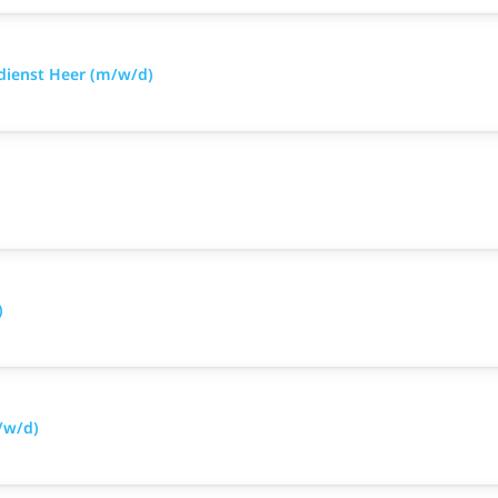
sdienst Heer (m/w/d)
)
/w/d)