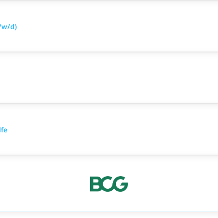
/w/d)
lfe