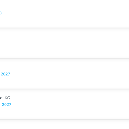
)
 2027
o. KG
r 2027