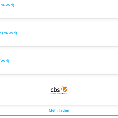
 (m/w/d)
e (m/w/d)
/w/d)
Mehr laden