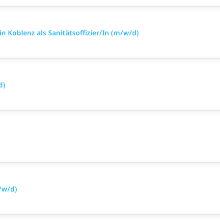
n Koblenz als Sanitätsoffizier/In (m/w/d)
d)
/w/d)