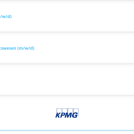
m/w/d)
itswesen (m/w/d)