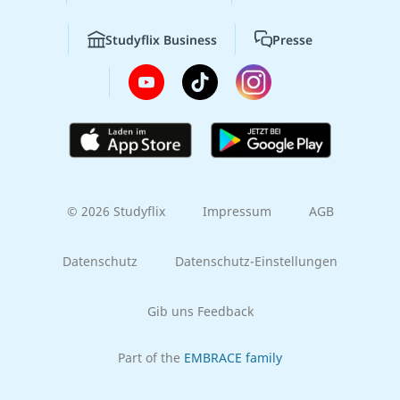
Studyflix Business
Presse
© 2026 Studyflix
Impressum
AGB
Datenschutz
Datenschutz-Einstellungen
Gib uns Feedback
Part of the
EMBRACE family