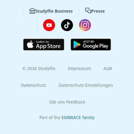
Studyflix Business
Presse
© 2026 Studyflix
Impressum
AGB
Datenschutz
Datenschutz-Einstellungen
Gib uns Feedback
Part of the
EMBRACE family