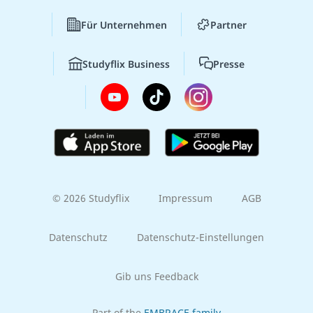
Für Unternehmen
Partner
Studyflix Business
Presse
© 2026 Studyflix
Impressum
AGB
Datenschutz
Datenschutz-Einstellungen
Gib uns Feedback
Part of the
EMBRACE family