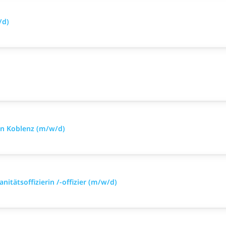
/d)
 in Koblenz (m/w/d)
nitätsoffizierin /-offizier (m/w/d)