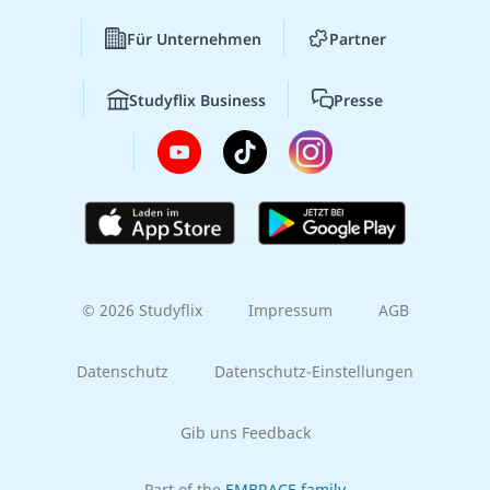
Für Unternehmen
Partner
Studyflix Business
Presse
© 2026 Studyflix
Impressum
AGB
Datenschutz
Datenschutz-Einstellungen
Gib uns Feedback
Part of the
EMBRACE family