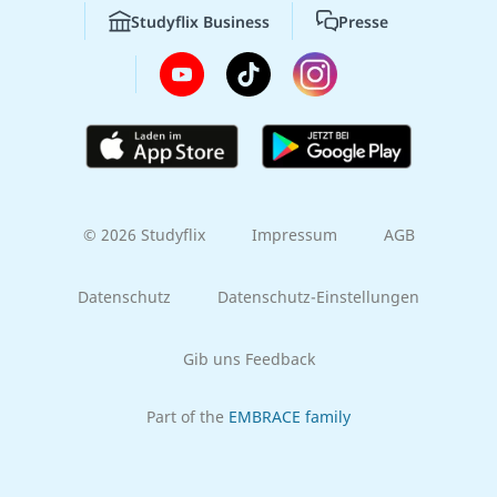
Studyflix Business
Presse
© 2026 Studyflix
Impressum
AGB
Datenschutz
Datenschutz-Einstellungen
Gib uns Feedback
Part of the
EMBRACE family