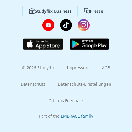
Studyflix Business
Presse
© 2026 Studyflix
Impressum
AGB
Datenschutz
Datenschutz-Einstellungen
Gib uns Feedback
Part of the
EMBRACE family