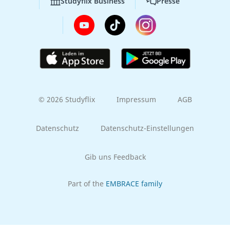
Studyflix Business
Presse
© 2026 Studyflix
Impressum
AGB
Datenschutz
Datenschutz-Einstellungen
Gib uns Feedback
Part of the
EMBRACE family