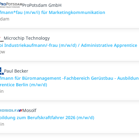
ProPotsdam GmbH
fmann*fau (m/w/i) für Marketingkommunikation
sdam
Microchip Technology
bi Industriekaufmann/-frau (m/w/d) / Administrative Apprentice
tow
Paul Becker
fmann für Büromanagement -Fachbereich Gerüstbau - Ausbildu
rentice Berlin (m/w/d)
in
Mosolf
bildung zum Berufskraftfahrer 2026 (m/w/d)
zin