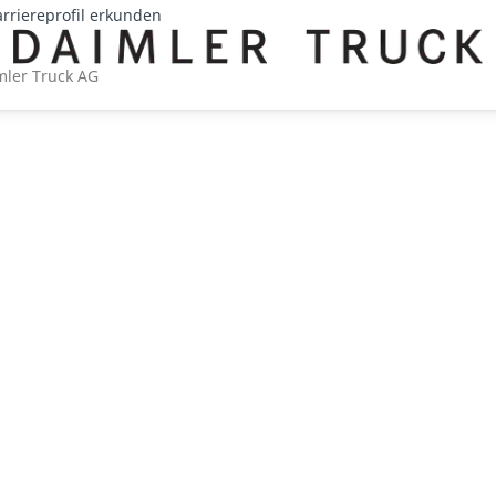
arriereprofil erkunden
mler Truck AG