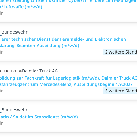
dereinstellung Offizierin/Offizier Cyber/IT Teilbereich IT-Manage
r/Luftwaffe (m/w/d)
in
Bundeswehr
tlerer technischer Dienst der Fernmelde- und Elektronischen
klärung-Beamten-Ausbildung (m/w/d)
in
+2 weitere Stand
Daimler Truck AG
bildung zur Fachkraft für Lagerlogistik (m/w/d), Daimler Truck AG
zfahrzeugzentrum Mercedes-Benz, Ausbildungsbeginn 1.9.2027
in
+6 weitere Stand
Bundeswehr
atin / Soldat im Stabs­dienst (m/w/d)
in