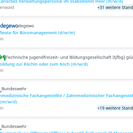
itärisches Verwaltungspersonal im Stabsdienst Heer (m/w/d)
tenwald
+31 weitere Stand
degewo
fleute für Büromanagement (d/w/m)
in
Technische Jugendfreizeit- und Bildungsgesellschaft (tjfbg) g
bildung zur Köchin oder zum Koch (m/w/d)
in
Bundeswehr
nmedizinische Fachangestellte / Zahnmedizinischer Fachangestel
 (m/w/d)
in
+19 weitere Stand
Bundeswehr