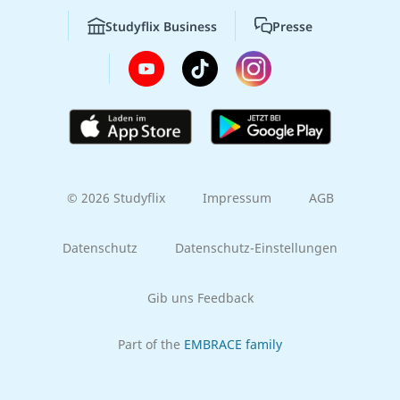
Studyflix Business
Presse
© 2026 Studyflix
Impressum
AGB
Datenschutz
Datenschutz-Einstellungen
Gib uns Feedback
Part of the
EMBRACE family