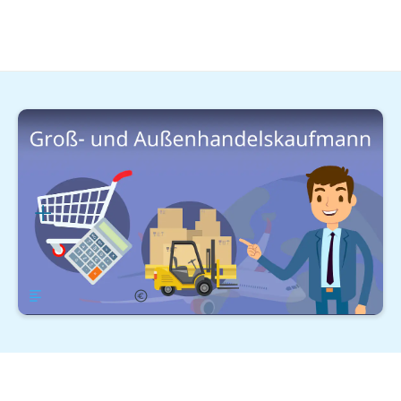
Kaufmännische Berufe
Verkauf
Kaufmann/-frau für Groß- und
Außenhandelsmanagement Gehalt
Lernplan
Übersicht
Gehalt