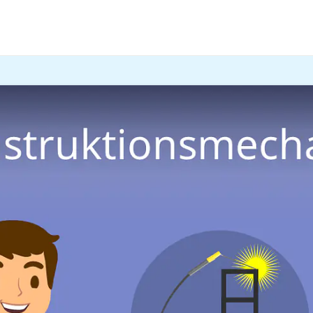
bau
mechaniker / Konstruktio