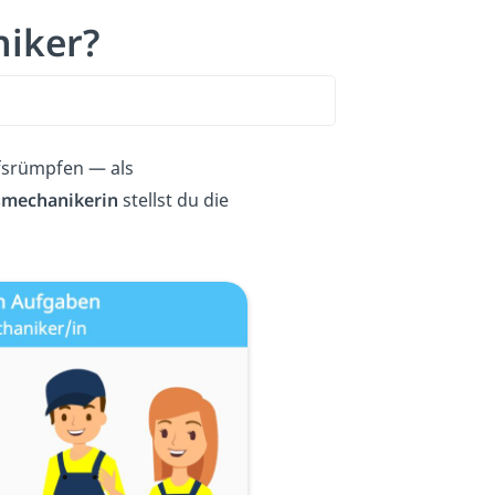
iker?
ffsrümpfen — als
smechanikerin
stellst du die