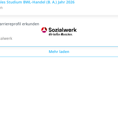
les Studium BWL-Handel (B. A.) Jahr 2026
nn
arriereprofil erkunden
ialwerk
Mehr laden