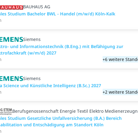
BAUHAUS AG
les Studium Bachelor BWL - Handel (m/w/d) Köln-Kalk
n
Siemens
ktro- und Informationstechnik (B.Eng.) mit Befähigung zur
ktrofachkraft (w/m/d) 2027
n
+6 weitere Stand
Siemens
a Science und Künstliche Intelligenz (B.Sc.) 2027
n
+2 weitere Stand
Berufsgenossenschaft Energie Textil Elektro Medienerzeugn
les Studium Gesetzliche Unfallversicherung (B.A.) Bereich
abilitation und Entschädigung am Standort Köln
n