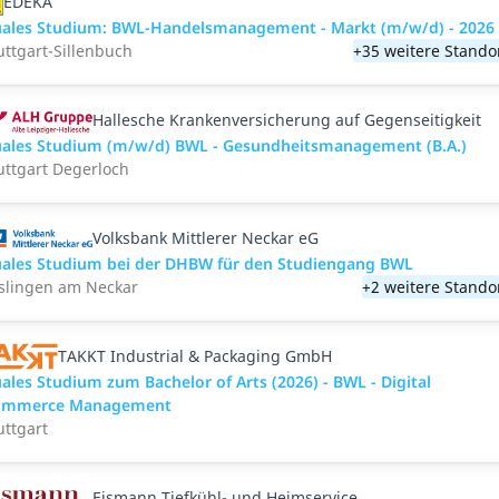
EDEKA
ales Studium: BWL-Handelsmanagement - Markt (m/w/d) - 2026
uttgart-Sillenbuch
+35 weitere Stando
Hallesche Krankenversicherung auf Gegenseitigkeit
ales Studium (m/w/d) BWL - Gesundheitsmanagement (B.A.)
uttgart Degerloch
Volksbank Mittlerer Neckar eG
ales Studium bei der DHBW für den Studiengang BWL
slingen am Neckar
+2 weitere Stando
TAKKT Industrial & Packaging GmbH
ales Studium zum Bachelor of Arts (2026) - BWL - Digital
ommerce Management
uttgart
Eismann Tiefkühl- und Heimservice