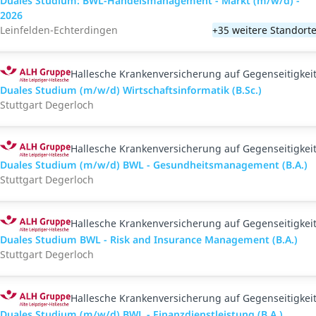
Duales Studium: BWL-Handelsmanagement - Markt (m/w/d) -
2026
Leinfelden-Echterdingen
+35 weitere Standort
Hallesche Krankenversicherung auf Gegenseitigkei
Duales Studium (m/w/d) Wirtschaftsinformatik (B.Sc.)
Stuttgart Degerloch
Hallesche Krankenversicherung auf Gegenseitigkei
Duales Studium (m/w/d) BWL - Gesundheitsmanagement (B.A.)
Stuttgart Degerloch
Hallesche Krankenversicherung auf Gegenseitigkei
Duales Studium BWL - Risk and Insurance Management (B.A.)
Stuttgart Degerloch
Hallesche Krankenversicherung auf Gegenseitigkei
Duales Studium (m/w/d) BWL - Finanzdienstleistung (B.A.)