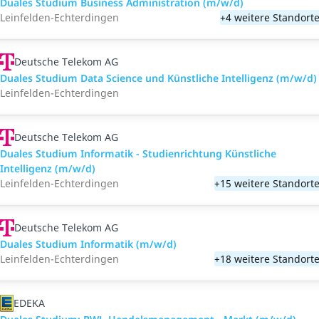
Duales Studium Business Administration (m/w/d)
Leinfelden-Echterdingen
+4 weitere Standort
Deutsche Telekom AG
Duales Studium Data Science und Künstliche Intelligenz (m/w/d)
Leinfelden-Echterdingen
Deutsche Telekom AG
Duales Studium Informatik - Studienrichtung Künstliche
Intelligenz (m/w/d)
Leinfelden-Echterdingen
+15 weitere Standort
Deutsche Telekom AG
Duales Studium Informatik (m/w/d)
Leinfelden-Echterdingen
+18 weitere Standort
EDEKA