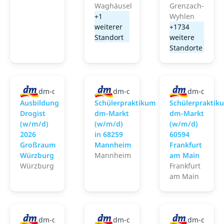
Waghäusel
Grenzach-
+1
Wyhlen
weiterer
+1734
Standort
weitere
Standorte
dm-drogerie markt GmbH + Co. KG
dm-drogerie markt GmbH + Co. 
dm-droger
Ausbildung
Schülerpraktikum
Schülerpraktik
Drogist
dm-Markt
dm-Markt
(w/m/d)
(w/m/d)
(w/m/d)
2026
in 68259
60594
Großraum
Mannheim
Frankfurt
Würzburg
Mannheim
am Main
Würzburg
Frankfurt
am Main
dm-drogerie markt GmbH + Co. KG
dm-drogerie markt GmbH + Co. 
dm-droger