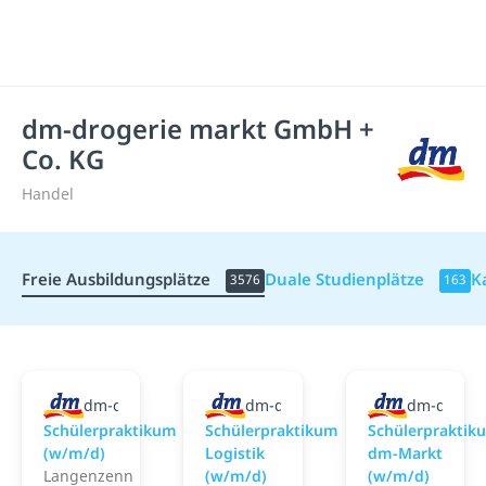
dm-drogerie markt GmbH +
Co. KG
Handel
Freie Ausbildungsplätze
Duale Studienplätze
K
3576
163
dm-drogerie markt GmbH + Co. KG
dm-drogerie markt GmbH + Co. 
dm-droger
Schülerpraktikum
Schülerpraktikum
Schülerpraktik
(w/m/d)
Logistik
dm-Markt
Langenzenn
(w/m/d)
(w/m/d)