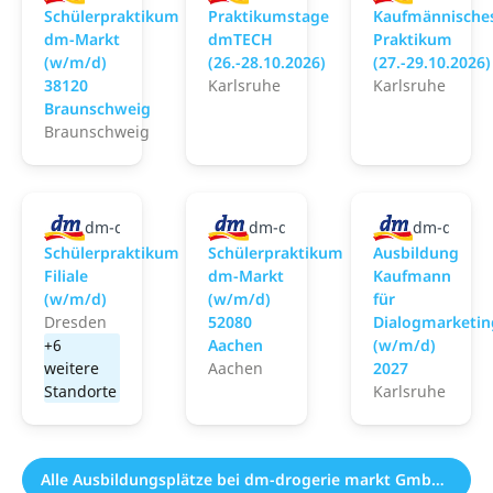
Schülerpraktikum
Praktikumstage
Kaufmännische
dm-Markt
dmTECH
Praktikum
(w/m/d)
(26.-28.10.2026)
(27.-29.10.2026)
38120
Karlsruhe
Karlsruhe
Braunschweig
Braunschweig
dm-drogerie markt GmbH + Co. KG
dm-drogerie markt GmbH + Co. 
dm-droger
Schülerpraktikum
Schülerpraktikum
Ausbildung
Filiale
dm-Markt
Kaufmann
(w/m/d)
(w/m/d)
für
Dresden
52080
Dialogmarketin
+6
Aachen
(w/m/d)
weitere
Aachen
2027
Standorte
Karlsruhe
Alle Ausbildungsplätze bei dm-drogerie markt GmbH + Co. KG (3576)