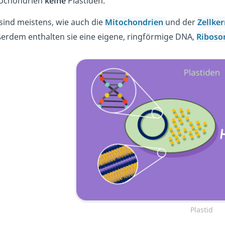
ochondrien
keine
Plastiden.
 sind meistens, wie auch die
Mitochondrien
und der
Zellke
erdem enthalten sie eine eigene, ringförmige DNA,
Ribos
Plastid