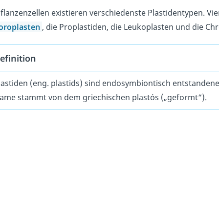
Pflanzenzellen existieren verschiedenste Plastidentypen. Vi
oroplasten
, die Proplastiden, die Leukoplasten und die C
efinition
lastiden (eng. plastids) sind endosymbiontisch entstandene
ame stammt von dem griechischen plastós („geformt“).