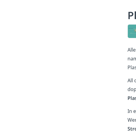
P
All
na
Pla
All
dop
Pla
In 
Wen
Str