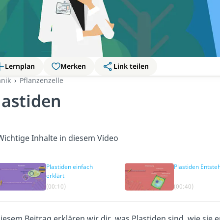
Lernplan
Merken
Link teilen
anik
Pflanzenzelle
lastiden
Wichtige Inhalte in diesem Video
Plastiden einfach
Plastiden Entste
erklärt
(00:10)
(00:40)
diesem Beitrag erklären wir dir, was Plastiden sind, wie si