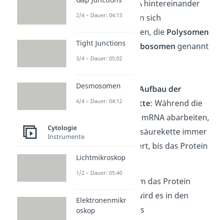
einer mRNA hintereinander
2/4 – Dauer: 04:13
an. Es bilden sich
Aufreihungen, die
Polysomen
Tight Junctions
oder
Polyribosomen
genannt
3/4 – Dauer: 05:02
werden.
Desmosomen
Fortlaufender Aufbau der
4/4 – Dauer: 04:12
Aminosäurekette
: Während die
Ribosomen die mRNA abarbeiten,
Cytologie
wird die Aminosäurekette immer
Instrumente
weiter verlängert, bis das Protein
Lichtmikroskop
vollständig ist.
1/2 – Dauer: 05:40
Sobald das Ribosom das Protein
fertiggestellt hat, wird es in den
Elektronenmikr
inneren Bereich des
oskop