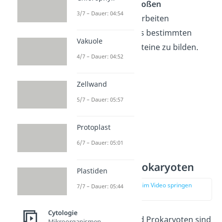
kleinen
und der
großen
3/7 – Dauer: 04:54
Untereinheit
. Sie arbeiten
zusammen, um aus bestimmten
Vakuole
Informationen Proteine zu bilden.
4/7 – Dauer: 04:52
Zellwand
5/7 – Dauer: 05:57
Protoplast
6/7 – Dauer: 05:01
Ribosomen Prokaryoten
Plastiden
zur Stelle im Video springen
7/7 – Dauer: 05:44
(01:58)
Cytologie
Bei Eukaryoten und Prokaryoten sind
Mikroorganismen