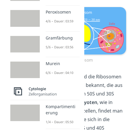
Peroxisomen
4/6 – Dauer: 03:59
Gramfärbung
5/6 – Dauer: 03:56
Ribosom
Murein
6/6 – Dauer: 04:10
In
Prokaryoten
sind die Ribosomen
als
70S-Ribosomen
bekannt, die aus
Cytologie
den Untereinheiten 50S und 30S
Zellorganisation
bestehen. In
Eukaryoten
, wie in
Kompartimenti
Pflanzen- und Tierzellen, findet man
erung
80S-Ribosomen
, die sich in die
1/4 – Dauer: 05:50
Untereinheiten 60S und 40S