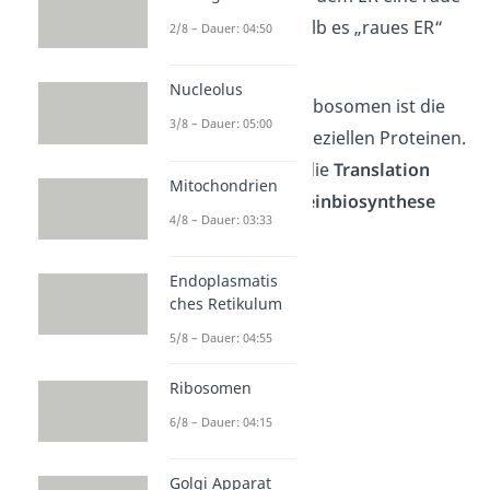
Oberfläche, weshalb es „raues ER“
2/8 – Dauer: 04:50
genannt wird.
Nucleolus
Die Aufgabe von Ribosomen ist die
3/8 – Dauer: 05:00
Herstellung von speziellen Proteinen.
Diese werden für die
Translation
Mitochondrien
während der
Proteinbiosynthese
4/8 – Dauer: 03:33
benötigt.
Endoplasmatis
ches Retikulum
5/8 – Dauer: 04:55
Ribosomen
6/8 – Dauer: 04:15
Golgi Apparat