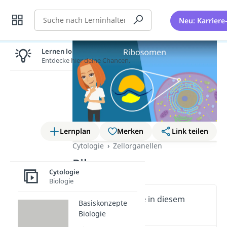
Suche
Neu: Karriere
Lernen lohnt sich!
Entdecke hier deine Chancen.
Lernplan
Merken
Link teilen
Cytologie
Zellorganellen
Ribosomen
Cytologie
Biologie
Wichtige Inhalte in diesem
Basiskonzepte
Video
Biologie