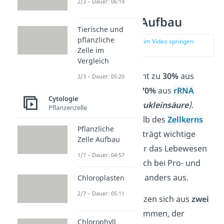
2/3 – Dauer: 06:19
Ribosomen Aufbau
Tierische und
pflanzliche
zur Stelle im Video springen
(00:33)
Zelle im
Vergleich
Ein Ribosom besteht zu
30%
aus
3/3 – Dauer: 05:20
Proteinen
und zu
70%
aus
rRNA
Cytologie
(
ribosomale Ribonukleinsäure
)
.
Pflanzenzelle
Diese wird innerhalb des
Zellkerns
Pflanzliche
gebildet. Die rRNA trägt wichtige
Zelle Aufbau
Informationen über das Lebewesen
1/7 – Dauer: 04:57
und sieht daher auch bei Pro- und
Eukaryoten jeweils anders aus.
Chloroplasten
2/7 – Dauer: 05:11
Alle Ribosomen setzen sich aus
zwei
Bestandteilen zusammen, der
Chlorophyll