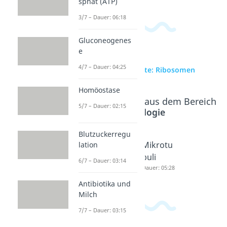
sphat (ATP)
3/7 – Dauer: 06:18
Gluconeogenes
e
4/7 – Dauer: 04:25
zur Videoseite: Ribosomen
Homöostase
Beliebte Inhalte aus dem Bereich
5/7 – Dauer: 02:15
Cytologie
Blutzuckerregu
Golgi
Lysosom
Mikrotu
lation
Apparat
Dauer: 05:05
buli
6/7 – Dauer: 03:14
Dauer: 04:38
Dauer: 05:28
Antibiotika und
Milch
7/7 – Dauer: 03:15