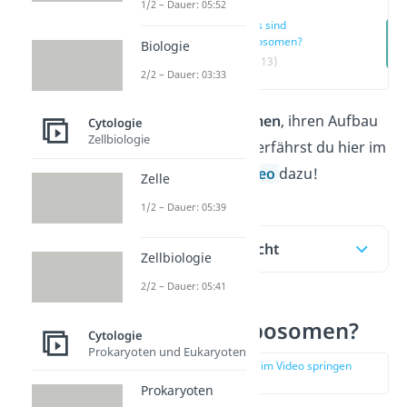
1/2 – Dauer: 05:52
Was sind
Ribosomen?
Biologie
(00:13)
2/2 – Dauer: 03:33
Alles über
Ribosomen
, ihren Aufbau
Cytologie
Zellbiologie
und ihre Funktion erfährst du hier im
Beitrag und im
Video
dazu!
Zelle
1/2 – Dauer: 05:39
Inhaltsübersicht
Zellbiologie
2/2 – Dauer: 05:41
Was sind Ribosomen?
Cytologie
Prokaryoten und Eukaryoten
zur Stelle im Video springen
(00:13)
Prokaryoten