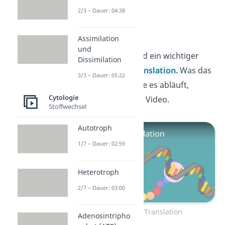
2/3 – Dauer: 04:38
Translation
Assimilation
und
Die Ribosomen sind ein wichtiger
Dissimilation
Bestandteil der
Translation
.
Was das
3/3 – Dauer: 05:22
genauer ist und wie es abläuft,
Cytologie
erfährst du hier im Video.
Stoffwechsel
Autotroph
1/7 – Dauer: 02:59
Heterotroph
2/7 – Dauer: 03:00
Zum Video: Translation
Adenosintripho