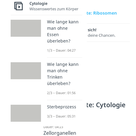
Cytologie
Wissenswertes zum Körper
zur Videoseite: Ribosomen
Wie lange kann
man ohne
Lernen lohnt sich!
Essen
Entdecke hier deine Chancen.
überleben?
1/3 – Dauer: 04:27
Wie lange kann
man ohne
Trinken
überleben?
2/3 – Dauer: 01:56
Weitere Inhalte: Cytologie
Sterbeprozess
Zellorganellen
3/3 – Dauer: 05:31
Zellkern
Dauer: 04:23
Zellorganellen