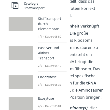
wird sichergestellt, dass das
Cytologie
entstehende Protein korrekt
Stofftransport
aufgebaut wird.
Stofftransport
durch
Große Untereinheit verknüpft
Biomembran
Aminosäuren
: Die große
1/7 – Dauer: 05:50
Untereinheit des Ribosoms
verbindet die Aminosäuren zu
Passiver und
Aktiver
einer Kette. Es entsteht ein
Transport
Protein. Die tRNA bringt die
2/7 – Dauer: 05:19
Aminosäure zum Ribosom. Das
Ribosom hat drei spezifische
Endozytose
Bindungsstellen für die
tRNA
3/7 – Dauer: 05:32
(Transfer-RNA)
, die Aminosäuren
an die richtige Position bringen:
Exozytose
4/7 – Dauer: 05:01
A-Stelle
(Aminoacyl)
: Hier