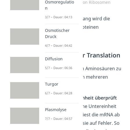
Osmoregulatio
Die Funktion von Ribosomen
n
3/7 – Dauer: 04:13
Durch diesen Vorgang wird die
Produktion von Proteinen
Osmotischer
beschleunigt.
Druck
4/7 – Dauer: 04:42
Der Ablauf der Translation
Diffusion
Die Translation von Aminosäuren zu
5/7 – Dauer: 06:36
Proteinen erfolgt in mehreren
Turgor
Schritten:
6/7 – Dauer: 04:28
Kleine Unt
ereinheit überprüft
mRNS
: Die kleine Untereinheit
Plasmolyse
des Ribosoms liest die mRNA ab
7/7 – Dauer: 04:57
und überprüft sie auf Fehler. So