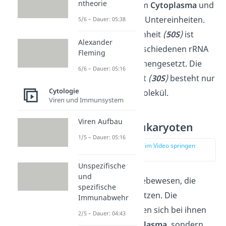
ntheorie
Sie befinden sich im
Cytoplasma
und
bestehen aus zwei Untereinheiten.
5/6 – Dauer: 05:38
Die
große
Untereinheit
(
50S
)
ist
Alexander
dabei aus
zwei
verschiedenen rRNA
Fleming
Molekülen zusammengesetzt. Die
6/6 – Dauer: 05:16
kleine
Untereinheit
(
30S
)
besteht nur
Cytologie
aus
einem
rRNA Molekül.
Viren und Immunsystem
Viren Aufbau
Ribosomen Eukaryoten
1/5 – Dauer: 05:16
zur Stelle im Video springen
(02:40)
Unspezifische
und
Eukaryoten
sind Lebewesen, die
spezifische
einen Zellkern besitzen. Die
Immunabwehr
Ribosomen befinden sich bei ihnen
2/5 – Dauer: 04:43
nicht nur im
Cytoplasma
, sondern