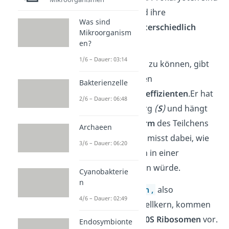
die Ribosomen und ihre
Was sind
Untereinheiten
unterschiedlich
Mikroorganism
groß.
en?
1/6 – Dauer: 03:14
Um sie vergleichen zu können, gibt
es den sogenannten
Bakterienzelle
Sedimentationskoeffizienten
.Er hat
2/6 – Dauer: 06:48
die Einheit Svedberg
(
S
)
und hängt
von
Masse und Form
des Teilchens
Archaeen
ab. Der Koeffizient misst dabei, wie
3/6 – Dauer: 06:20
schnell ein Teilchen in einer
Zentrifuge absinken würde.
Cyanobakterie
n
In den
Prokaryoten
,
also
4/6 – Dauer: 02:49
Lebewesen ohne Zellkern, kommen
die sogenannten
70S Ribosomen
vor.
Endosymbionte