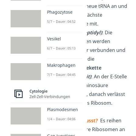
dockt eine neue tRNA an und
Phagozytose
bringt die nächste
5/7 – Dauer: 04:52
Aminosäure mit.
P-Stelle
(Peptidyl)
: Die
Vesikel
Aminosäuren werden
6/7 – Dauer: 05:13
miteinander verbunden und
es entsteht die
Makrophagen
Aminosäurekette
7/7 – Dauer: 04:45
E-Stelle
(Exit)
: An der E-Stelle
wird die Aminosäure
Cytologie
abgegeben, danach verlässt
Zell-Zell-Verbindungen
die tRNA das Ribosom.
Plasmodesmen
1/4 – Dauer: 04:06
Schon gewusst?
Es reihen
sich mehrere Ribosomen an
Gap Junctions