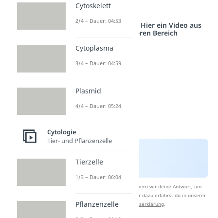
Cytoskelett
aufteilen.
2/4 – Dauer: 04:53
Studyflix vernetzt: Hier ein Video aus
einem anderen Bereich
Cytoplasma
3/4 – Dauer: 04:59
Plasmid
4/4 – Dauer: 05:24
Cytologie
Tier- und Pflanzenzelle
Tierzelle
1/3 – Dauer: 06:04
Nach Beantwortung speichern wir deine Antwort, um
Studyflix zu verbessern. Mehr dazu erfährst du in unserer
Pflanzenzelle
Datenschutzerklärung
.