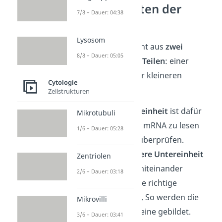
Untereinheiten der
7/8 – Dauer: 04:38
Ribosomen
Lysosom
Ein Ribosom besteht aus
zwei
8/8 – Dauer: 05:05
unterschiedlichen Teilen
: einer
größeren und einer kleineren
Cytologie
Untereinheit.
Zellstrukturen
Die
kleinere Untereinheit
ist dafür
Mikrotubuli
verantwortlich, die mRNA zu lesen
1/6 – Dauer: 05:28
und auf Fehler zu überprüfen.
Während die
größere Untereinheit
Zentriolen
die Aminosäuren miteinander
2/6 – Dauer: 03:18
verbindet und in die richtige
Reihenfolge bringt. So werden die
Mikrovilli
gewünschten Proteine gebildet.
3/6 – Dauer: 03:41