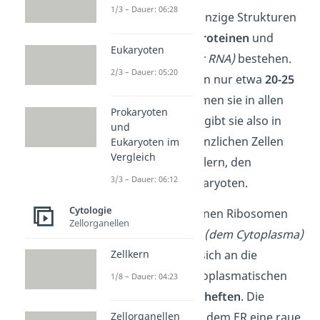
1/3 – Dauer: 06:28
Ribosomen
sind winzige Strukturen
in Zellen, die aus
Proteinen
und
Eukaryoten
rRNA
(ribosomaler RNA)
bestehen.
2/3 – Dauer: 05:20
Mit einer Größe von nur etwa
20-25
Nanometern
kommen sie in allen
Prokaryoten
Lebewesen vor. Es gibt sie also in
und
tierischen und pflanzlichen Zellen
Eukaryoten im
Vergleich
aber auch in Einzellern, den
3/3 – Dauer: 06:12
sogenannten Prokaryoten.
Cytologie
Je nach Zelltyp können Ribosomen
Zellorganellen
frei
im Zellinneren
(dem Cytoplasma)
Zellkern
vorkommen oder sich an die
Membran des endoplasmatischen
1/8 – Dauer: 04:23
Retikulums
(ER)
anheften
. Die
Zellorganellen
Anheftung verleiht dem ER eine raue