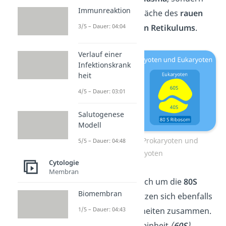
Immunreaktion
auch an der Oberfläche des
rauen
3/5 – Dauer: 04:04
endoplasmatischen Retikulums
.
Verlauf einer
Infektionskrank
heit
4/5 – Dauer: 03:01
Salutogenese
Modell
Ribosomen bei Prokaryoten und
5/5 – Dauer: 04:48
Eukaryoten
Cytologie
Membran
Dabei handelt es sich um die
80S
Biomembran
Ribosomen
. Sie setzen sich ebenfalls
1/5 – Dauer: 04:43
aus zwei Untereinheiten zusammen.
Die größere Untereinheit
(
60S
)