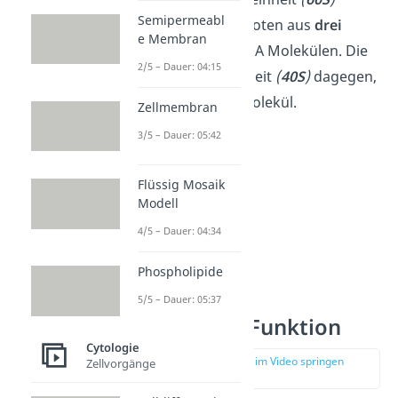
Semipermeabl
besteht bei Eukaryoten aus
drei
e Membran
verschiedenen rRNA Molekülen. Die
2/5 – Dauer: 04:15
kleinere
Untereinheit
(
40S
)
dagegen,
aus
einem
rRNA Molekül.
Zellmembran
3/5 – Dauer: 05:42
Flüssig Mosaik
Modell
4/5 – Dauer: 04:34
Phospholipide
5/5 – Dauer: 05:37
Ribosomen Funktion
Cytologie
zur Stelle im Video springen
Zellvorgänge
(03:19)