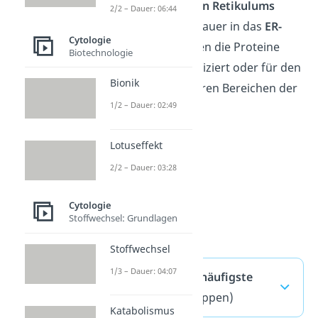
endoplasmatischen Retikulums
2/2 – Dauer: 06:44
weitergeleitet, genauer in das
ER-
Cytologie
Lumen
. Hier werden die Proteine
Biotechnologie
gespeichert, modifiziert oder für den
Bionik
Transport zu anderen Bereichen der
1/2 – Dauer: 02:49
Zelle vorbereitet.
Lotuseffekt
2/2 – Dauer: 03:28
Cytologie
Stoffwechsel: Grundlagen
Stoffwechsel
1/3 – Dauer: 04:07
Ribosomen — häufigste
Fragen
(ausklappen)
Katabolismus