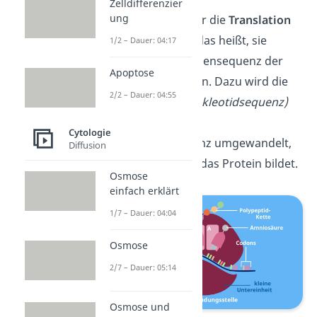
Zelldifferenzier
ung
Ribosomen sind für die
Translation
verantwortlich — das heißt, sie
1/2 – Dauer: 04:17
übersetzen die Basensequenz der
Apoptose
mRNA in ein Protein. Dazu wird die
2/2 – Dauer: 04:55
Basensequenz
(Nukleotidsequenz)
der mRNA in eine
Cytologie
Aminosäuresequenz umgewandelt,
Diffusion
welche schließlich das Protein bildet.
Osmose
einfach erklärt
1/7 – Dauer: 04:04
Osmose
2/7 – Dauer: 05:14
Osmose und