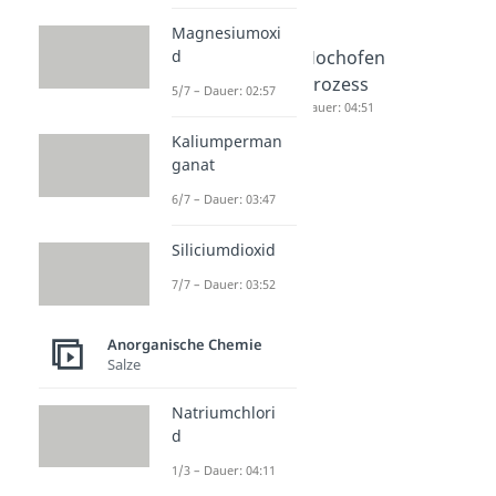
Magnesiumoxi
Ostwald
Haber
Hochofen
d
Verfahre
Bosch
prozess
5/7 – Dauer: 02:57
n
Verfahre
Dauer: 04:51
Dauer: 04:23
n
Kaliumperman
Dauer: 04:53
ganat
6/7 – Dauer: 03:47
Siliciumdioxid
7/7 – Dauer: 03:52
Anorganische Chemie
Salze
Natriumchlori
d
1/3 – Dauer: 04:11