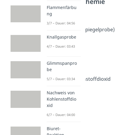
Anorganische Chemie
Flammenfärbu
Nachweisreaktionen
ng
Fehling Probe
3/7 – Dauer: 04:56
Dauer: 04:28
Tollensprobe (Silberspiegelprobe)
Dauer: 04:24
Knallgasprobe
Flammenfärbung
4/7 – Dauer: 03:43
Dauer: 04:56
Knallgasprobe
Dauer: 03:43
Glimmspanpro
Glimmspanprobe
be
Dauer: 03:34
Nachweis von Kohlenstoffdioxid
5/7 – Dauer: 03:34
Dauer: 04:00
Biuret-Reaktion
Nachweis von
Dauer: 04:45
Kohlenstoffdio
xid
6/7 – Dauer: 04:00
Biuret-
Reaktion