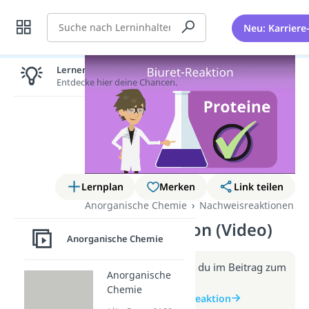
Suche
Neu: Karriere
Lernen lohnt sich!
Entdecke hier deine Chancen.
Lernplan
Merken
Link teilen
Anorganische Chemie
Nachweisreaktionen
Biuret-Reaktion (Video)
Anorganische Chemie
Weitere Infos erhältst du im Beitrag zum
Anorganische
Video
Chemie
zum Beitrag: Biuret-Reaktion