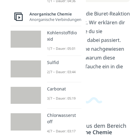
1/1 – Dauer: 04:36
Hier erfährst du, wie die Biuret-Reaktion
Anorganische Chemie
Anorganische Verbindungen
im Labor funktioniert. Wir erklären dir
Schritt für Schritt, wie du sie
Kohlenstoffdio
xid
durchführst und was dabei passiert.
Entdecke, wie Proteine nachgewiesen
1/7 – Dauer: 05:01
werden können und warum diese
Sulfid
Reaktion wichtig ist. Tauche ein in die
2/7 – Dauer: 03:44
Welt der Biochemie!
Carbonat
3/7 – Dauer: 05:19
Chlorwasserst
off
Beliebte Inhalte aus dem Bereich
Anorganische Chemie
4/7 – Dauer: 03:17