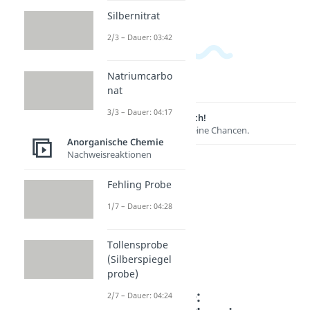
Silbernitrat
2/3 – Dauer: 03:42
Natriumcarbo
nat
3/3 – Dauer: 04:17
Lernen lohnt sich!
Entdecke hier deine Chancen.
Anorganische Chemie
Nachweisreaktionen
Fehling Probe
1/7 – Dauer: 04:28
Tollensprobe
(Silberspiegel
probe)
Weitere Inhalte:
2/7 – Dauer: 04:24