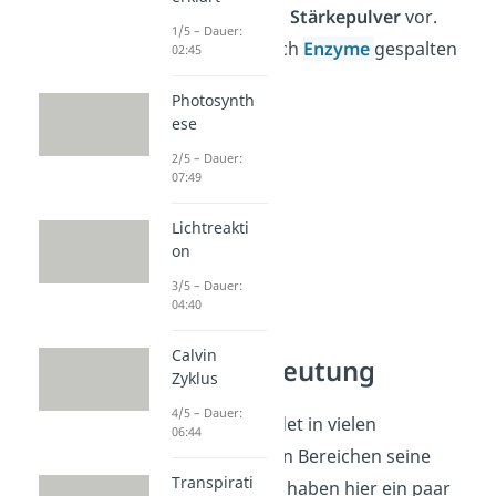
geruchsloses
Stärkepulver
vor.
1/5 – Dauer:
Sie kann durch
Enzyme
gespalten
02:45
werden.
Photosynth
ese
2/5 – Dauer:
07:49
Lichtreakti
on
3/5 – Dauer:
04:40
Calvin
Stärke Bedeutung
Zyklus
4/5 – Dauer:
Das Polymer findet in vielen
06:44
unterschiedlichen Bereichen seine
Transpirati
Anwendung. Wir haben hier ein paar