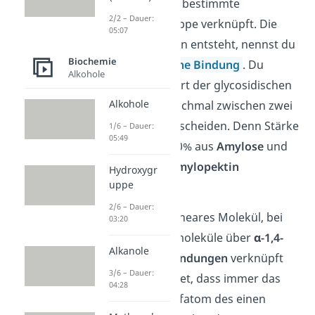
immer über eine bestimmte
2/2 – Dauer:
funktionelle Gruppe verknüpft. Die
05:07
Bindung, die dann entsteht, nennst du
Biochemie
eine
glykosidische Bindung
. Du
Alkohole
kannst, je nach Art der glycosidischen
Alkohole
Verknüpfung, nochmal zwischen zwei
Molekülen unterscheiden. Denn Stärke
1/6 – Dauer:
05:49
ist meist zu 20-30% aus
Amylose
und
zu 70-80% aus
Amylopektin
Hydroxygr
uppe
aufgebaut.
2/6 – Dauer:
Amylose ist ein lineares Molekül, bei
03:20
der die Glucosemoleküle über
α-1,4-
Alkanole
glykosidische Bindungen
verknüpft
3/6 – Dauer:
sind. Das bedeutet, dass immer das
04:28
erste Kohlenstoffatom des einen