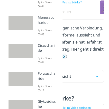
1/5 – Dauer:
Was ist Stärke?
06:44
(00:12)
Monosacc
haride
Stärke ist eine organische Verbindung.
2/5 – Dauer:
05:03
Wie ihre Strukturformel aussieht und
welche Eigenschaften sie hat, erfährst
Disacchari
du in diesem Beitrag. Hier geht’s direkt
de
zu unserem
Video
!
3/5 – Dauer:
05:04
Polysaccha
Inhaltsübersicht
ride
4/5 – Dauer:
05:11
Was ist Stärke?
Glykosidisc
he
zur Stelle im Video springen