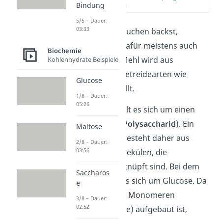
Bindung
(00:12)
5/5 – Dauer:
03:33
Wenn du einen Kuchen backst,
verwendest du dafür meistens auch
Biochemie
die Zutat Mehl. Mehl wird aus
Kohlenhydrate Beispiele
stärkehaltigen Getreidearten wie
Glucose
Weizen hergestellt.
1/8 – Dauer:
05:26
Bei Stärke handelt es sich um einen
Vielfachzucker (
Polysaccharid
). Ein
Maltose
Stärke-Molekül besteht daher aus
2/8 – Dauer:
03:56
vielen Zuckermolekülen, die
miteinander verknüpft sind. Bei dem
Saccharos
Zucker handelt es sich um Glucose. Da
e
Stärke aus vielen Monomeren
3/8 – Dauer:
02:52
(Glucosemoleküle) aufgebaut ist,