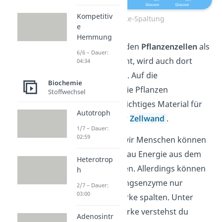
Kompetitiv
Stärke-Spaltung
e
Hemmung
Da das Polymer den
Pflanzenzellen
als
6/6 – Dauer:
Reservestoff dient, wird auch dort
04:34
Stärke gespalten. Auf die
Biochemie
Weise erhalten die Pflanzen
Stoffwechsel
beispielsweise wichtiges Material für
Autotroph
den Aufbau ihrer
Zellwand
.
1/7 – Dauer:
02:59
Auch Tiere und wir Menschen können
durch Stärkeabbau Energie aus dem
Heterotrop
Molekül gewinnen. Allerdings können
h
unsere Verdauungsenzyme nur
2/7 – Dauer:
03:00
modifizierte
Stärke spalten. Unter
modifizierter Stärke verstehst du
Adenosintr