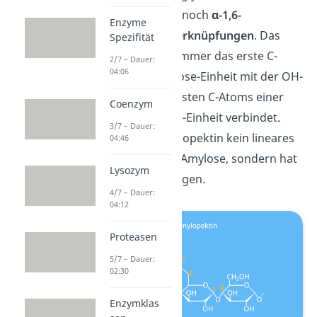
Bindungen auch noch
α-1,6-
Enzyme
glykosidische Verknüpfungen
. Das
Spezifität
heißt, dass sich immer das erste C-
2/7 – Dauer:
04:06
Atom einer Glucose-Einheit mit der OH-
Gruppe des sechsten C-Atoms einer
Coenzym
anderen Glucose-Einheit verbindet.
3/7 – Dauer:
Dadurch ist Amylopektin kein lineares
04:46
Molekül, wie die Amylose, sondern hat
Lysozym
viele Verzweigungen.
4/7 – Dauer:
04:12
Proteasen
5/7 – Dauer:
02:30
Enzymklas