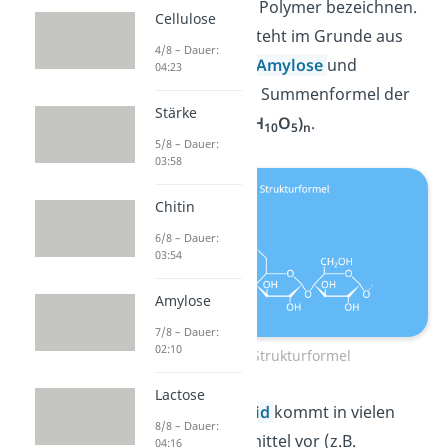
kannst du sie als Polymer bezeichnen.
Cellulose
Das Polymer besteht im Grunde aus
4/8 – Dauer:
zwei Molekülen:
Amylose
und
04:23
Amylopektin. Die Summenformel der
Stärke
Stärke lautet
(C
H
O
)
.
6
10
5
n
5/8 – Dauer:
03:58
Chitin
6/8 – Dauer:
03:54
Amylose
7/8 – Dauer:
02:10
Stärke Strukturformel
Lactose
Das
Polysaccharid
kommt in vielen
8/8 – Dauer:
unserer Lebensmittel vor (z.B.
04:16