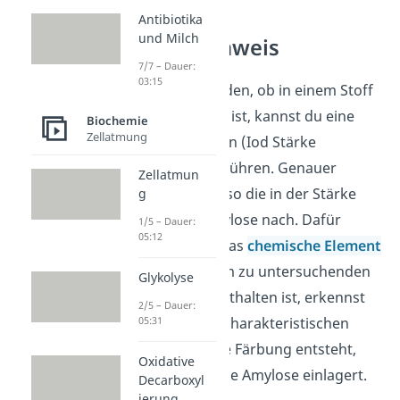
Antibiotika
und Milch
Stärkenachweis
7/7 – Dauer:
03:15
Um herauszufinden, ob in einem Stoff
Stärke enthalten ist, kannst du eine
Biochemie
Zellatmung
Nachweisreaktion (Iod Stärke
Reaktion) durchführen. Genauer
Zellatmun
gesagt weist du so die in der Stärke
g
enthaltenen Amylose nach. Dafür
1/5 – Dauer:
05:12
verwendest du das
chemische Element
Iod
. Wenn in dem zu untersuchenden
Glykolyse
Stoff Amylose enthalten ist, erkennst
2/5 – Dauer:
du das an einer charakteristischen
05:31
Blaufärbung
. Die Färbung entsteht,
Oxidative
weil sich Iod in die Amylose einlagert.
Decarboxyl
ierung