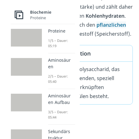
Kartoffeln, Maisstärke) und zählt daher
Biochemie
zu den wichtigsten
Kohlenhydraten
.
Proteine
Sie dient aber auch den
pflanzlichen
Proteine
Zellen
als Reservestoff (Speicherstoff).
1/5 – Dauer:
05:19
Stärke Definition
Aminosäur
en
Stärke ist ein Polysaccharid, das
2/5 – Dauer:
aus vielen tausenden, speziell
05:40
miteinander verknüpften
Glucosemolekülen besteht.
Aminosäur
en Aufbau
3/5 – Dauer:
05:44
Sekundärs
truktur