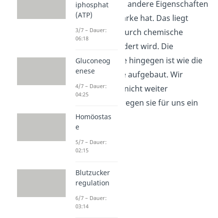
Stärke, die etwas andere Eigenschaften
iphosphat
(ATP)
als natürliche Stärke hat. Das liegt
3/7 – Dauer:
daran, dass sie durch chemische
06:18
Verfahren verändert wird. Die
resistente
Stärke hingegen ist wie die
Gluconeog
enese
natürliche Stärke aufgebaut. Wir
4/7 – Dauer:
können sie aber nicht weiter
04:25
verwerten, weswegen sie für uns ein
Ballaststoff ist.
Homöostas
e
5/7 – Dauer:
02:15
Blutzucker
regulation
6/7 – Dauer:
03:14