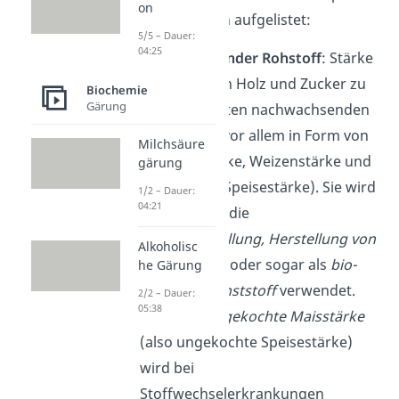
on
Beispiele für dich aufgelistet:
5/5 – Dauer:
04:25
Nachwachsender Rohstoff
: Stärke
gehört neben Holz und Zucker zu
Biochemie
Gärung
den wichtigsten nachwachsenden
Rohstoffen, vor allem in Form von
Milchsäure
Kartoffelstärke, Weizenstärke und
gärung
Maisstärke (Speisestärke). Sie wird
1/2 – Dauer:
04:21
dann z.B. für die
Papierherstellung,
Herstellung von
Alkoholisc
Biokraftstoff
oder sogar als
bio-
he Gärung
basierter Kunststoff
verwendet.
2/2 – Dauer:
05:38
Medizin
:
Ungekochte
Maisstärke
(also ungekochte Speisestärke)
wird bei
Stoffwechselerkrankungen