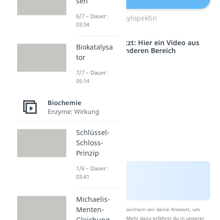
sen
6/7 – Dauer:
Amylopektin
03:34
Studyflix vernetzt: Hier ein Video aus
Biokatalysa
einem anderen Bereich
tor
7/7 – Dauer:
05:14
Biochemie
Enzyme: Wirkung
Schlüssel-
Schloss-
Prinzip
1/6 – Dauer:
03:41
Michaelis-
Menten-
Nach Beantwortung speichern wir deine Antwort, um
Studyflix zu verbessern. Mehr dazu erfährst du in unserer
Gleichung