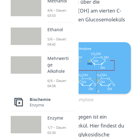
Methanol
Glucosemoleküls über die
Hydroxygruppe
(OH) am vierten C-
4/6 – Dauer:
03:53
Atom des nächsten Glucosemoleküls
verbunden ist.
Ethanol
5/6 – Dauer:
04:42
Mehrwerti
ge
Alkohole
6/6 – Dauer:
04:58
Amylose
Biochemie
Enzyme
Amylopektin hingegen ist ein
Enzyme
verzweigtes Molekül. Hier findest du
1/7 – Dauer:
03:30
neben den α-1,4-glykosidische