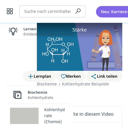
Suche
Neu: Karriere
Lernen lohnt sich!
Entdecke hier deine Chancen.
Lernplan
Merken
Link teilen
Biochemie
Kohlenhydrate Beispiele
Stärke
Biochemie
Kohlenhydrate
Kohlenhyd
Wichtige Inhalte in diesem Video
rate
(Chemie)