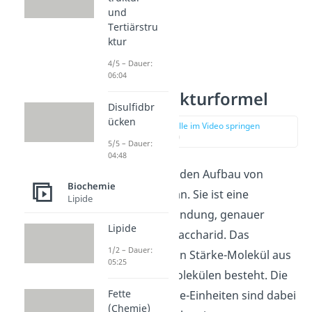
und
Tertiärstru
ktur
4/5 – Dauer:
06:04
Stärke Strukturformel
Disulfidbr
ücken
zur Stelle im Video springen
(00:49)
5/5 – Dauer:
04:48
Schauen wir uns den Aufbau von
Biochemie
Stärke genauer an.
Sie ist eine
Lipide
organische Verbindung, genauer
Lipide
gesagt, ein Polysaccharid. Das
1/2 – Dauer:
bedeutet, dass ein Stärke-Molekül aus
05:25
vielen Glucosemolekülen besteht. Die
Fette
einzelnen Glucose-Einheiten sind dabei
(Chemie)