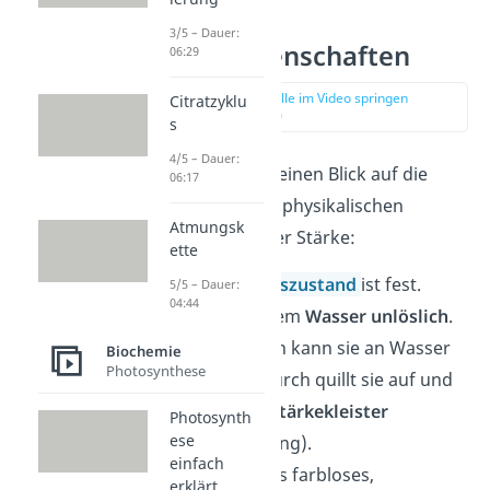
3/5 – Dauer:
Stärke Eigenschaften
06:29
zur Stelle im Video springen
Citratzyklu
(02:44)
s
4/5 – Dauer:
Werfen wir jetzt einen Blick auf die
06:17
chemischen und physikalischen
Atmungsk
Eigenschaften der Stärke:
ette
Ihr
Aggregatszustand
ist fest.
5/5 – Dauer:
04:44
Sie ist in kaltem
Wasser
unlöslich
.
Beim Erhitzen kann sie an Wasser
Biochemie
Photosynthese
binden. Dadurch quillt sie auf und
es entsteht
Stärkekleister
Photosynth
ese
(Verkleisterung).
einfach
Sie kommt als farbloses,
erklärt