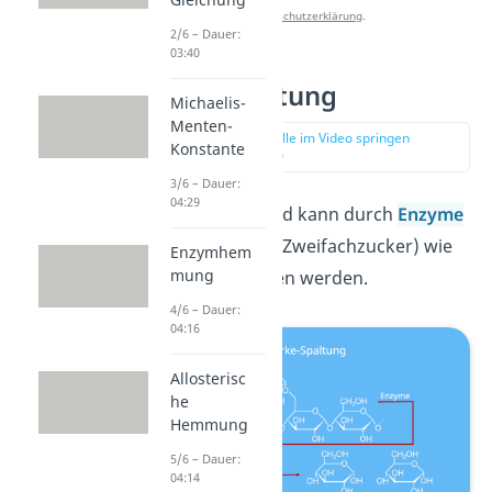
Datenschutzerklärung
.
2/6 – Dauer:
03:40
Stärkespaltung
Michaelis-
Menten-
zur Stelle im Video springen
Konstante
(01:51)
3/6 – Dauer:
04:29
Das Polysaccharid kann durch
Enzyme
in
Disaccharide
(Zweifachzucker) wie
Enzymhem
mung
Maltose gespalten werden.
4/6 – Dauer:
04:16
Allosterisc
he
Hemmung
5/6 – Dauer:
04:14