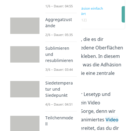
1/6 – Dauer: 04:55
Adhäsion einfach
erklärt
Aggregatzust
(00:12)
ände
2/6 – Dauer: 05:35
Es ist die
Adhäsion
, die es dir
ermöglicht verschiedene Oberflächen
Sublimieren
und
miteinander zu verkleben. In diesem
resublimieren
Beitrag erfährst du was die Adhäsion
3/6 – Dauer: 03:44
genau ist und wo sie eine zentrale
Rolle spielt.
Siedetempera
tur und
Du bist nicht so der Lesetyp und
Siedepunkt
würdest dir lieber ein Video
4/6 – Dauer: 04:51
anschauen? Keine Sorge, denn wir
Teilchenmode
haben für dich ein animiertes
Video
ll
zur Adhäsion vorbereitet, das du dir