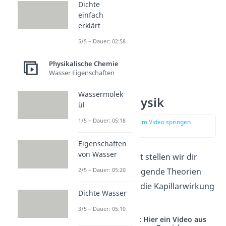
Dichte
einfach
erklärt
5/5 – Dauer: 02:58
Physikalische Chemie
Wasser Eigenschaften
Wassermolek
Adhäsion Physik
ül
1/5 – Dauer: 05:18
zur Stelle im Video springen
(01:12)
Eigenschaften
von Wasser
In diesem Abschnitt stellen wir dir
einige zugrunde liegende Theorien
2/5 – Dauer: 05:20
vor und gehen auf die Kapillarwirkung
Dichte Wasser
ein.
3/5 – Dauer: 05:10
Studyflix vernetzt: Hier ein Video aus