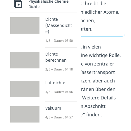
Physikalische Chemie
Die
Adhäsion
beschreibt die
Dichte
Tendenz unterschiedlicher Atome,
Dichte
Moleküle oder Flächen,
(Massendicht
aneinander zu haften.
e)
1/5 – Dauer: 03:50
Die Adhäsion spielt in vielen
Dichte
Lebensbereichen eine wichtige Rolle.
berechnen
Insbesondere ist sie von zentraler
2/5 – Dauer: 04:18
Bedeutung beim Wassertransport
innerhalb von Pflanzen, aber auch
Luftdichte
beim Abfluss von Tränen über den
3/5 – Dauer: 04:06
Tränennasengang. Weitere Details
hierzu kannst du im Abschnitt
Vakuum
„Adhäsion Beispiele“ finden.
4/5 – Dauer: 04:57