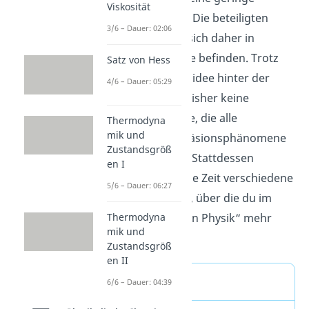
Viskosität
Reichweite besitzt. Die beteiligten
3/6 – Dauer: 02:06
Moleküle müssen sich daher in
unmittelbarer Nähe befinden. Trotz
Satz von Hess
der einfachen Kernidee hinter der
4/6 – Dauer: 05:29
Adhäsion, gibt es bisher keine
einheitliche Theorie, die alle
Thermodyna
mik und
beobachteten Adhäsionsphänomene
Zustandsgröß
beschreiben kann. Stattdessen
en I
entstanden über die Zeit verschiedene
5/6 – Dauer: 06:27
Erklärungsansätze, über die du im
Thermodyna
Abschnitt „Adhäsion Physik“ mehr
mik und
erfahren kannst.
Zustandsgröß
en II
Merke
6/6 – Dauer: 04:39