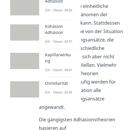
Adhäsion
Bisher gibt es keine einheitliche
3/6 – Dauer: 04:26
Theorie, die das Phänomen der
Adhäsion erklären kann. Stattdessen
Kohäsion
gibt es verschiedene von der Situation
Adhäsion
abhängige Erklärungsansätze, die
4/6 – Dauer: 03:57
zwar alle auf unterschiedliche
Kapillarwirku
Konzepte beruhen, sich aber nicht
ng
gegenseitig ausschließen. Vielmehr
5/6 – Dauer: 04:01
ergänzen sich die Theorien
gegenseitig und häufig werden für
Osmolarität
eine gegebene Situation alle
6/6 – Dauer: 03:45
möglichen Erklärungsansätze
angewandt.
Die gängigsten Adhäsionstheorien
basieren auf