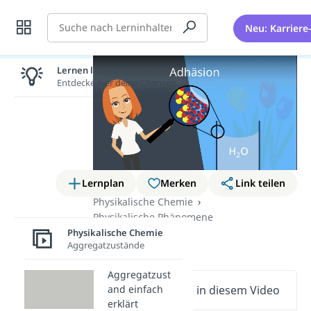
Suche
Neu: Karriere
Lernen lohnt sich!
Entdecke hier deine Chancen.
Lernplan
Merken
Link teilen
Physikalische Chemie
Physikalische Phänomene
Physikalische Chemie
Adhäsion
Aggregatzustände
Aggregatzust
and einfach
Wichtige Inhalte in diesem Video
erklärt