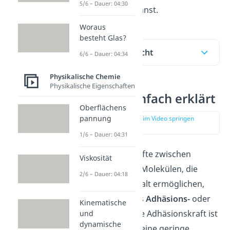
5/6 – Dauer: 04:30
gerne ansehen kannst.
Woraus
besteht Glas?
Inhaltsübersicht
6/6 – Dauer: 04:34
Physikalische Chemie
Physikalische Eigenschaften
Adhäsion einfach erklärt
Oberflächens
pannung
zur Stelle im Video springen
(00:12)
1/6 – Dauer: 04:31
Die Anziehungskräfte zwischen
Viskosität
unterschiedlichen Molekülen, die
2/6 – Dauer: 04:18
einen Zusammenhalt ermöglichen,
bezeichnet man als
Adhäsions-
oder
Kinematische
Anhangskräfte
. Die Adhäsionskraft ist
und
dynamische
eine Kraft, die nur eine geringe