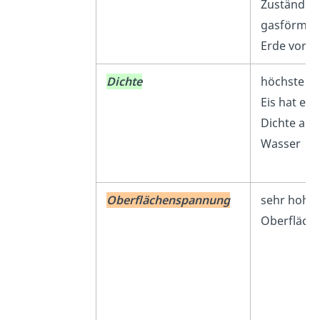
Zuständen (
gasförmig)
Erde vor
Dichte
höchste Di
Eis hat ein
Dichte als 
Wasser
Oberflächenspannung
sehr hohe
Oberfläch