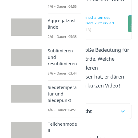
1/6 – Dauer: 04:55
Eigenschaften des
Aggregatzust
Wassers kurz erklärt
ände
(00:13)
2/6 – Dauer: 05:35
Wasser hat eine große Bedeutung für
Sublimieren
und
das Leben auf der Erde. Welche
resublimieren
zahlreichen besonderen
3/6 – Dauer: 03:44
Eigenschaften Wasser hat, erklären
wir dir hier oder im kurzen Video!
Siedetempera
tur und
Siedepunkt
4/6 – Dauer: 04:51
Inhaltsübersicht
Teilchenmode
ll