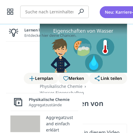
Suche
Neu: Karriere
Lernen lohnt sich!
Entdecke hier deine Chancen.
Lernplan
Merken
Link teilen
Physikalische Chemie
Wasser Eigenschaften
Physikalische Chemie
Eigenschaften von
Aggregatzustände
Wasser
Aggregatzust
and einfach
erklärt
Wichtige Inhalte in diesem Video