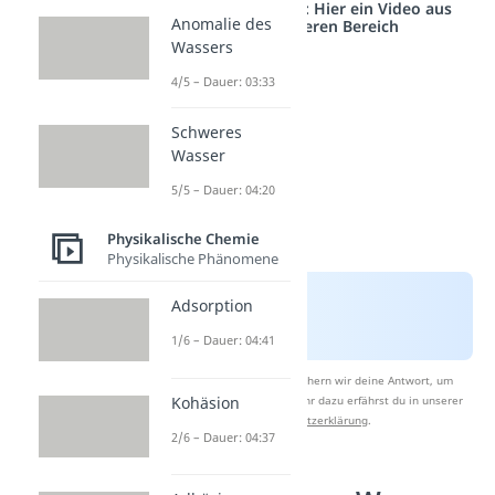
Studyflix vernetzt: Hier ein Video aus
Anomalie des
einem anderen Bereich
Wassers
4/5 – Dauer: 03:33
Schweres
Wasser
5/5 – Dauer: 04:20
Physikalische Chemie
Physikalische Phänomene
Adsorption
1/6 – Dauer: 04:41
Nach Beantwortung speichern wir deine Antwort, um
Kohäsion
Studyflix zu verbessern. Mehr dazu erfährst du in unserer
Datenschutzerklärung
.
2/6 – Dauer: 04:37