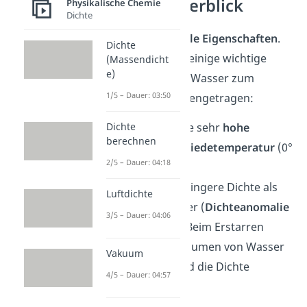
Wasser – Überblick
Physikalische Chemie
Dichte
Wasser hat
spezielle Eigenschaften
.
Dichte
Hier haben wir dir einige wichtige
(Massendicht
e)
Eigenschaften von Wasser zum
1/5 – Dauer: 03:50
Überblick zusammengetragen:
Wasser hat eine sehr
hohe
Dichte
berechnen
Schmelz-
und
Siedetemperatur
(0°
2/5 – Dauer: 04:18
bzw. 100°).
Eis hat eine geringere Dichte als
Luftdichte
flüssiges Wasser (
Dichteanomalie
3/5 – Dauer: 04:06
des Wassers
). Beim Erstarren
werden das Volumen von Wasser
Vakuum
also größer und die Dichte
4/5 – Dauer: 04:57
kleiner.
Dank seiner