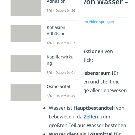
Funktionen von Wasser –
Adhäsion
Überblick
3/6 – Dauer: 04:26
zur Stelle im Video springen
(04:10)
Kohäsion
Adhäsion
Hier findest du die
4/6 – Dauer: 03:57
bedeutendsten
Funktionen
von
Kapillarwirku
Wasser auf einen Blick:
ng
Wasser ist ein
Lebensraum
für
5/6 – Dauer: 04:01
viele Organismen und stellt die
Osmolarität
Lebensgrundlage aller Lebewesen
6/6 – Dauer: 03:45
dar.
Wasser ist
Hauptbestandteil
von
Lebewesen, da
Zellen
zum
größten Teil aus Wasser bestehen.
Wasser dient als
Lösemittel
für