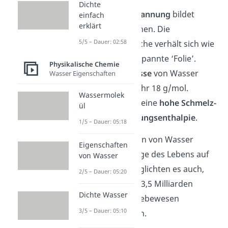
Dichte
Oberflächenspannung
bildet
einfach
erklärt
Wasser Tröpfchen. Die
5/5 – Dauer: 02:58
Wasseroberfläche verhält sich wie
eine dünne gespannte ‘Folie’.
Physikalische Chemie
Die molare
Masse
von Wasser
Wasser Eigenschaften
beträgt ungefähr 18 g/mol.
Wassermolek
Wasser besitzt eine
hohe Schmelz-
ül
und
Verdampfungsenthalpie
.
1/5 – Dauer: 05:18
Diese Eigenschaften von Wasser
Eigenschaften
bilden die Grundlage des Lebens auf
von Wasser
der Erde. Sie ermöglichten es auch,
2/5 – Dauer: 05:20
dass sich vor etwa 3,5 Milliarden
Dichte Wasser
Jahren die ersten Lebewesen
3/5 – Dauer: 05:10
entwickeln konnten.