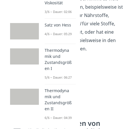
Viskosität
wichtige Funktionen, beispielsweise ist
3/6 – Dauer: 02:06
es ein
Lösemittel
für Nährstoffe,
ein
Transportmittel
für viele Stoffe,
Satz von Hess
zum Beispiel im Blut,
oder hat eine
4/6 – Dauer: 05:29
Stützfunktion
beispielsweise in den
Blättern von Pflanzen.
Thermodyna
mik und
Zustandsgröß
en I
5/6 – Dauer: 06:27
Thermodyna
mik und
Zustandsgröß
en II
6/6 – Dauer: 04:39
Eigenschaften von