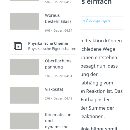
Satz von Hess einfach
5/6 – Dauer: 04:30
erklärt
Woraus
zur Stelle im Video springen
besteht Glas?
(00:14)
6/6 – Dauer: 04:34
In einer chemischen Reaktion können
Physikalische Chemie
Physikalische Eigenschaften
Produkte über verschiedene Wege
oder auch Teilreaktionen entstehen.
Oberflächens
Der
Satz von Hess
besagt nun, dass
pannung
die Enthalpieänderung der
1/6 – Dauer: 04:31
Gesamtreaktion unabhängig vom
Viskosität
Weg der chemischen Reaktion ist. Das
2/6 – Dauer: 04:18
heißt, die gesamte Enthalpie der
Reaktion ist gleich der Summe der
Kinematische
Enthalpien der Teilreaktionen.
und
dynamische
Die Reaktionsenthalpie hängt somit