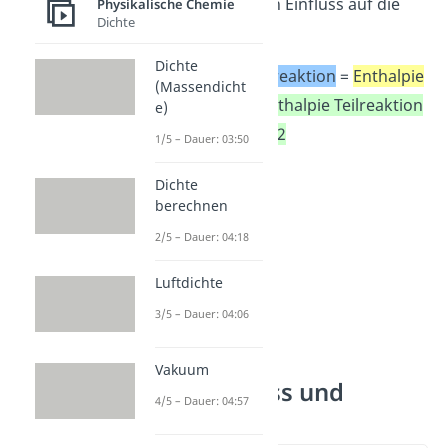
verläuft, hat keinen Einfluss auf die
Physikalische Chemie
Dichte
Energetik.
Dichte
Enthalpie Gesamtreaktion
=
Enthalpie
(Massendicht
Teilreaktion 1
+
Enthalpie Teilreaktion
e)
2
1/5 – Dauer: 03:50
Dichte
berechnen
2/5 – Dauer: 04:18
Luftdichte
3/5 – Dauer: 04:06
Vakuum
Satz von Hess und
4/5 – Dauer: 04:57
Enthalpie