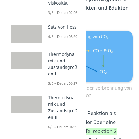
Viskosität
nur von den
Produkten
und
Edukten
3/6 – Dauer: 02:06
ab.
Satz von Hess
4/6 – Dauer: 05:29
Thermodyna
mik und
Zustandsgröß
en I
5/6 – Dauer: 06:27
Die möglichen Wege der Verbrennung von
CO2
Thermodyna
mik und
Zustandsgröß
Ob eine chemische Reaktion als
en II
Gesamtreaktion
oder über eine
6/6 – Dauer: 04:39
Teilreaktion 1
und
Teilreaktion 2