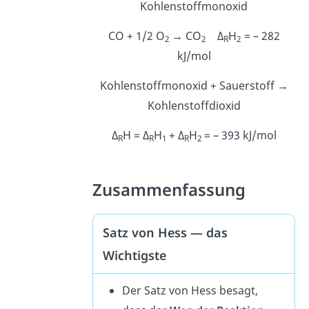
Kohlenstoffmonoxid
CO + 1/2 O
→ CO
Δ
H
= – 282
2
2
R
2
kJ/mol
Kohlenstoffmonoxid + Sauerstoff →
Kohlenstoffdioxid
Δ
H = Δ
H
+ Δ
H
= – 393 kJ/mol
R
R
1
R
2
Zusammenfassung
Satz von Hess — das
Wichtigste
Der Satz von Hess besagt,