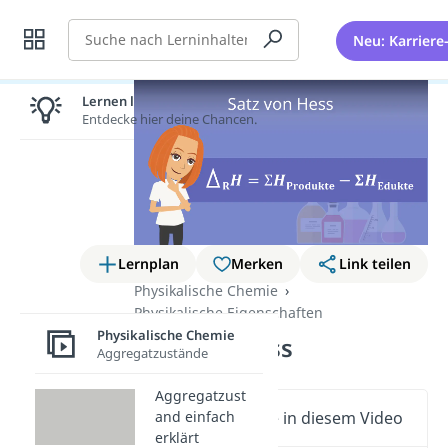
Suche
Neu: Karriere
Lernen lohnt sich!
Entdecke hier deine Chancen.
Lernplan
Merken
Link teilen
Physikalische Chemie
Physikalische Eigenschaften
Physikalische Chemie
Satz von Hess
Aggregatzustände
Aggregatzust
and einfach
Wichtige Inhalte in diesem Video
erklärt