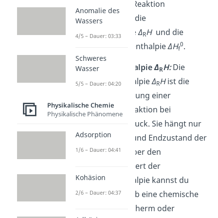
einer chemischen Reaktion
Anomalie des
ausschlaggebend: die
Wassers
Reaktionsenthalpie
Δ
H
und die
R
4/5 – Dauer: 03:33
0
Standardbildungsenthalpie
ΔH
.
f
Schweres
Reaktionsenthalpie
Δ
H:
Die
Wasser
R
Reaktionsenthalpie
Δ
H
ist die
R
5/5 – Dauer: 04:20
Enthalpieänderung einer
Physikalische Chemie
chemischen Reaktion bei
Physikalische Phänomene
konstantem Druck. Sie hängt nur
Adsorption
vom Anfangs- und Endzustand der
1/6 – Dauer: 04:41
Reaktion ab. Über den
berechneten Wert der
Kohäsion
Reaktionsenthalpie kannst du
2/6 – Dauer: 04:37
vorhersagen, ob eine chemische
Reaktion endotherm oder