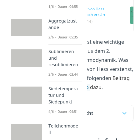
1/6 – Dauer: 04:55
Satz von Hess
einfach erklärt
Aggregatzust
(00:14)
ände
2/6 – Dauer: 05:35
Der Satz von Hess ist eine wichtige
Schlussfolgerung aus dem 2.
Sublimieren
und
Hauptsatz der Thermodynamik. Was
resublimieren
du unter dem Satz von Hess verstehst,
3/6 – Dauer: 03:44
erklären wir dir im folgende
n Beitrag
und unserem
Video
dazu
.
Siedetempera
tur und
Siedepunkt
4/6 – Dauer: 04:51
Inhaltsübersicht
Teilchenmode
ll