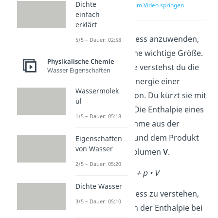
Dichte
zur Stelle im Video springen
(01:08)
einfach
erklärt
Um den Satz von Hess anzuwenden,
5/5 – Dauer: 02:58
ist die
Enthalpie
eine wichtige Größe.
Physikalische Chemie
Unter der Enthalpie verstehst du die
Wasser Eigenschaften
Menge an Wärmeenergie einer
Wassermolek
chemischen Reaktion. Du kürzt sie mit
ül
dem Symbol
H
ab. Die Enthalpie eines
1/5 – Dauer: 05:18
Systems ist die Summe aus der
inneren Energie
U
und dem Produkt
Eigenschaften
von Wasser
aus Druck
p
und Volumen
V
.
2/5 – Dauer: 05:20
H = U + p • V
Dichte Wasser
Um den Satz von Hess zu verstehen,
3/5 – Dauer: 05:10
sind folgende Arten der Enthalpie bei