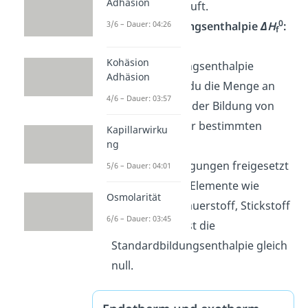
Adhäsion
exotherm verläuft.
0
3/6 – Dauer: 04:26
Standardbildungsenthalpie
ΔH
:
f
Unter der
Kohäsion
Standardbildungsenthalpie
Adhäsion
0
ΔH
verstehst du die Menge an
f
4/6 – Dauer: 03:57
Wärme, die bei der Bildung von
einem Mol einer bestimmten
Kapillarwirku
ng
Substanz bei
Standardbedingungen freigesetzt
5/6 – Dauer: 04:01
wird. Für reine Elemente wie
Osmolarität
Wasserstoff, Sauerstoff, Stickstoff
6/6 – Dauer: 03:45
und Schwefel ist die
Standardbildungsenthalpie gleich
null.