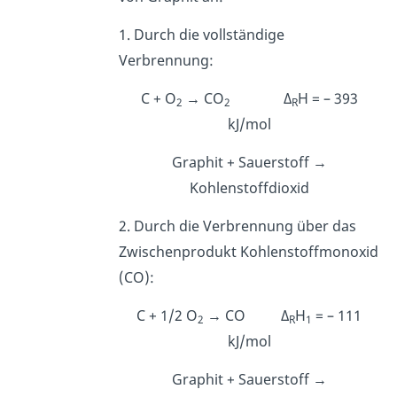
1. Durch die vollständige
Verbrennung:
C + O
→ CO
Δ
H = – 393
2
2
R
kJ/mol
Graphit + Sauerstoff →
Kohlenstoffdioxid
2. Durch die Verbrennung über das
Zwischenprodukt Kohlenstoffmonoxid
(CO):
C + 1/2 O
→ CO Δ
H
= – 111
2
R
1
kJ/mol
Graphit + Sauerstoff →