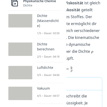
Physikalische Chemie
Die
kinematische Viskosität
ist gleich
Dichte
die
dynamische Viskosität
geteilt
Dichte
durch die
Dichte
des Stoffes. Der
(Massendicht
Bezug mit der Dichte ermöglicht dir
e)
den direkten Vergleich verschiedener
1/5 – Dauer: 03:50
Stoffe miteinander. Die kinematische
Dichte
Viskosität
und die dynamische
berechnen
Viskosität
sind über die Dichte
2/5 – Dauer: 04:18
miteinander verknüpft.
Luftdichte
3/5 – Dauer: 04:06
Merke
Vakuum
Die Viskosität beschreibt die
4/5 – Dauer: 04:57
Zähigkeit einer Flüssigkeit. Je