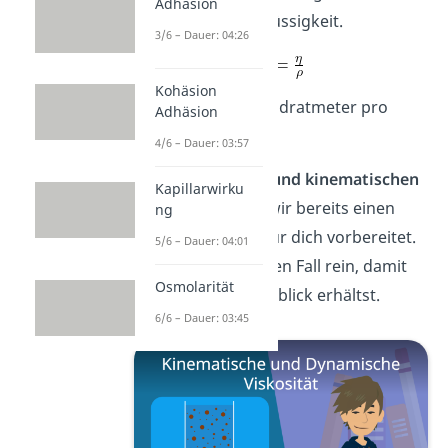
Adhäsion
die
Dichte
der Flüssigkeit.
3/6 – Dauer: 04:26
Kohäsion
Ihre Einheit ist Quadratmeter pro
Adhäsion
Sekunde (
).
4/6 – Dauer: 03:57
Zur
dynamischen und kinematischen
Kapillarwirku
Viskosität
haben wir bereits einen
ng
Artikel mit
Video
für dich vorbereitet.
5/6 – Dauer: 04:01
Schau dort auf jeden Fall rein, damit
Osmolarität
du den vollen Überblick erhältst.
6/6 – Dauer: 03:45