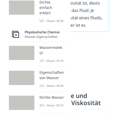
Dichte
geringer die Viskosität ist, desto
einfach
dünnflüssiger ist das Fluid. Je
erklärt
größer die Viskosität eines Fluids,
5/5 – Dauer: 02:58
desto dickflüssiger ist es.
Physikalische Chemie
Wasser Eigenschaften
Wassermolek
ül
1/5 – Dauer: 05:18
Eigenschaften
von Wasser
2/5 – Dauer: 05:20
Kinematische und
Dichte Wasser
dynamische Viskosität
3/5 – Dauer: 05:10