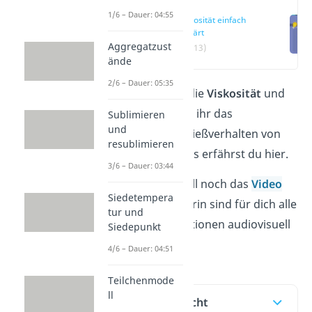
1/6 – Dauer: 04:55
Viskosität einfach
erklärt
Aggregatzust
(00:13)
ände
2/6 – Dauer: 05:35
Was ist eigentlich die
Viskosität
und
wie erklärt sich mit ihr das
Sublimieren
und
unterschiedliche Fließverhalten von
resublimieren
Wasser und Öl? Das erfährst du hier.
3/6 – Dauer: 03:44
Schau auf jeden Fall noch das
Video
Siedetempera
zum Artikel an. Darin sind für dich alle
tur und
wichtigen Informationen audiovisuell
Siedepunkt
aufbereitet.
4/6 – Dauer: 04:51
Teilchenmode
ll
Inhaltsübersicht