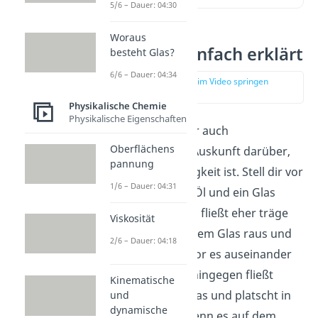
5/6 – Dauer: 04:30
Woraus
Viskosität einfach erklärt
besteht Glas?
6/6 – Dauer: 04:34
zur Stelle im Video springen
(00:13)
Physikalische Chemie
Physikalische Eigenschaften
Die
Viskosität
oder auch
Oberflächens
Zähigkeit
gibt dir Auskunft darüber,
pannung
wie zäh eine Flüssigkeit ist. Stell dir vor
1/6 – Dauer: 04:31
du kippst ein Glas Öl und ein Glas
Wasser aus. Das Öl fließt eher träge
Viskosität
und langsam aus dem Glas raus und
2/6 – Dauer: 04:18
häuft sich erst bevor es auseinander
läuft. Das Wasser hingegen fließt
Kinematische
schnell aus dem Glas und platscht in
und
dynamische
alle Richtungen, wenn es auf dem