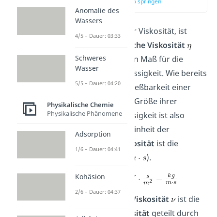
zum Video springen
Anomalie des
Wassers
Sprichst du von der Viskosität, ist
4/5 – Dauer: 03:33
meist die
dynamische Viskosität
Schweres
gemeint. Sie ist dein Maß für die
Wasser
Zähigkeit
einer Flüssigkeit. Wie bereits
5/5 – Dauer: 04:20
gesagt, sinkt die Fließbarkeit einer
Flüssigkeit mit der Größe ihrer
Physikalische Chemie
Physikalische Phänomene
Zähigkeit
. Die Flüssigkeit ist also
dickflüssiger. Die Einheit der
Adsorption
dynamischen Viskosität
ist die
1/6 – Dauer: 04:41
Pascalsekunde
(
).
Kohäsion
2/6 – Dauer: 04:37
Die
kinematische Viskosität
ist die
dynamische Viskosität
geteilt durch