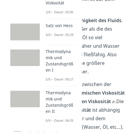
Viskosität
Grund auftrifft.
3/6 – Dauer: 02:06
Das liegt an der
Zähigkeit des Fluids
.
Satz von Hess
Die des Öls ist größer als die des
4/6 – Dauer: 05:29
Wassers. Daher ist Öl so viel
dickflüssiger und zäher und Wasser
Thermodyna
so dünnflüssig und fließfähig. Also
mik und
sagst du, Öl hat eine größere
Zustandsgröß
en I
Viskosität
als Wasser.
5/6 – Dauer: 06:27
Du unterscheidest zwischen der
sogenannten
dynamischen Viskosität
Thermodyna
mik und
und
kinematischen Viskosität
.Die
Zustandsgröß
dynamische Viskosität
ist abhängig
en II
von der Temperatur und dem
6/6 – Dauer: 04:39
betrachteten Stoff (Wasser, Öl, etc…).