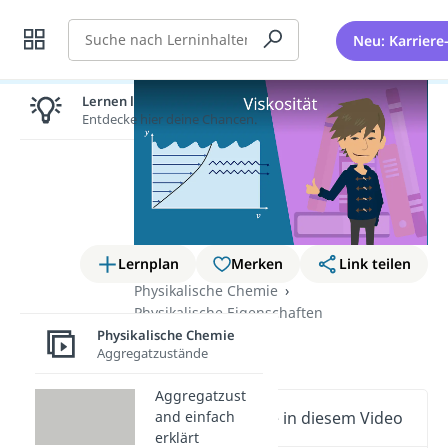
Suche
Neu: Karriere
Lernen lohnt sich!
Entdecke hier deine Chancen.
Lernplan
Merken
Link teilen
Physikalische Chemie
Physikalische Eigenschaften
Physikalische Chemie
Viskosität
Aggregatzustände
Aggregatzust
and einfach
Wichtige Inhalte in diesem Video
erklärt